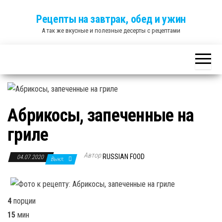
Skip
Рецепты на завтрак, обед и ужин
to
А так же вкусные и полезные десерты с рецептами
the
content
Абрикосы, запеченные на
гриле
Автор
RUSSIAN FOOD
04.07.2020
Выкл.
4
порции
15
мин