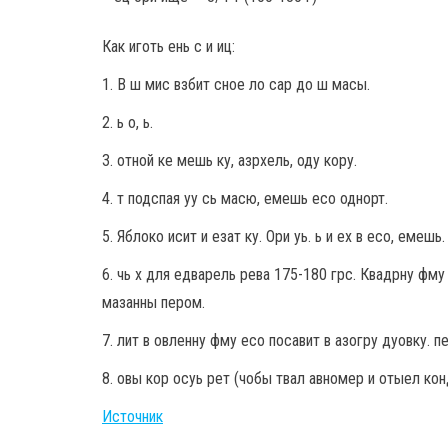
Как иготь ень с и иц:
1. В ш мис взбит сное ло сар до ш масы.
2. ь о, ь.
3. отной ке мешь ку, азрхель, оду кору.
4. т подспая уу сь масю, емешь есо однорт.
5. Яблоко исит и езат ку. Ори уь. ь и ех в есо, емешь.
6. чь х для едварель рева 175-180 грс. Квадрну фму
мазанны пером.
7. лит в овленну фму есо посавит в азогру дуовку. п
8. овы кор осуь рет (чобы твал авномер и отыел кон
Источник