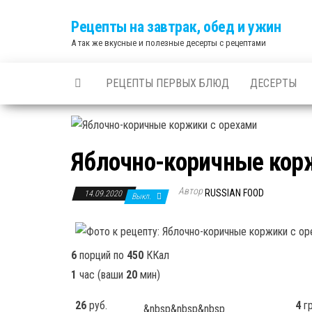
Skip
Рецепты на завтрак, обед и ужин
to
А так же вкусные и полезные десерты с рецептами
the
content
РЕЦЕПТЫ ПЕРВЫХ БЛЮД
ДЕСЕРТЫ
Яблочно-коричные кор
Автор
RUSSIAN FOOD
14.09.2020
Выкл.
6
порций по
450
ККал
1
час
(ваши
20
мин
)
26
руб.
4
гр
&nbsp&nbsp&nbsp