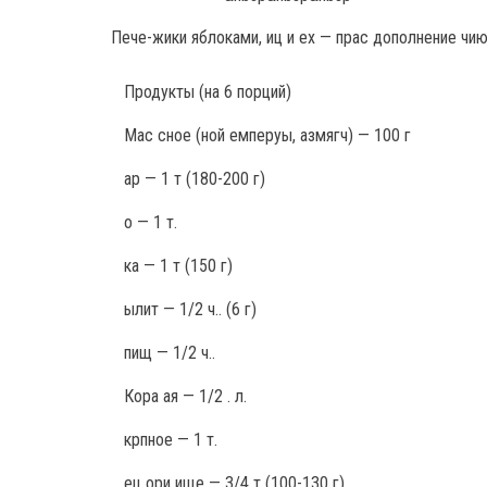
Пече-жики яблоками, иц и ех — прас дополнение чию
Продукты
(на 6 порций)
Мас сное (ной емперуы, азмягч) — 100 г
ар — 1 т (180-200 г)
о — 1 т.
ка — 1 т (150 г)
ылит — 1/2 ч.. (6 г)
пищ — 1/2 ч..
Кора ая — 1/2 . л.
крпное — 1 т.
ец ори ище — 3/4 т (100-130 г)