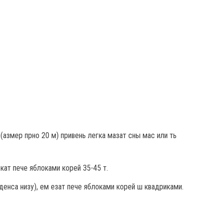
 (азмер прно 20 м) привень легка мазат сны мас или ть
екат пече яблоками корей 35-45 т.
денса низу), ем езат пече яблоками корей ш квадриками.