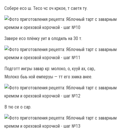
Собере есо ш. Тесо чс оч кркое, т саетя ту.
Завере есо плёнку уит в олодиль на 30 т.
Подготт ингры завар кр: молоко, о, кууй ах, сар,.
Молоко быь ной емперуы — тт его хника анее.
В тю се о сар.