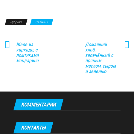
Рубрика
САЛАТЫ
Желе из
Домашний
каркаде, с
хлеб,
ломтиками
запечённый с
мандарина
пряным
маслом, сыром
и зеленью
КОММЕНТАРИИ
КОНТАКТЫ