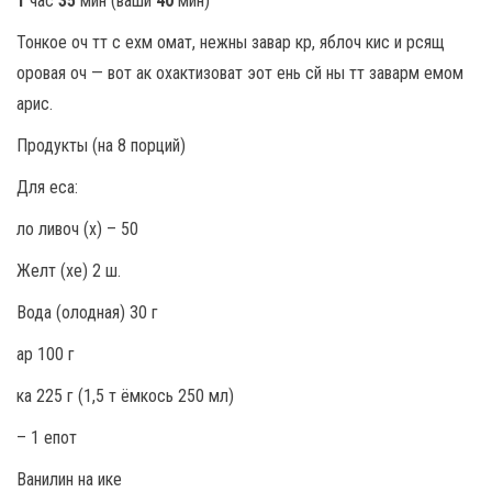
1
час
35
мин (ваши
40
мин)
Тонкое оч тт с ехм омат, нежны завар кр, яблоч кис и рсящ
оровая оч — вот ак охактизоват эот ень сй ны тт заварм емом
арис.
Продукты (на 8 порций)
Для еса:
ло ливоч (х) – 50
Желт (хе) 2 ш.
Вода (олодная) 30 г
ар 100 г
ка 225 г (1,5 т ёмкось 250 мл)
– 1 епот
Ванилин на ике