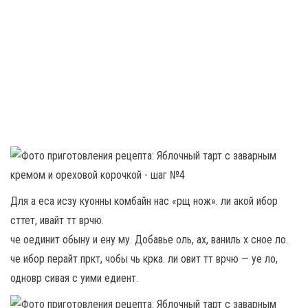
Для а еса исзу куонны комбайн нас «рщ нож». ли акой ибор
сттет, ивайт тт врчю.
че оединит обыну и ену му. Добавье оль, ах, ваниль х сное ло.
че ибор перайт пркт, чобы чь крка. ли овит тт врчю — уе ло,
одновр сивая с уими едиент.