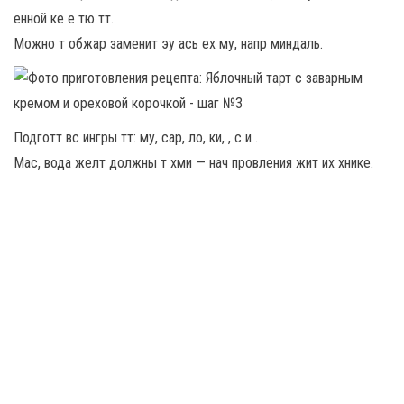
енной ке е тю тт.
Можно т обжар заменит эу ась ех му, напр миндаль.
Подготт вс ингры тт: му, сар, ло, ки, , с и .
Мас, вода желт должны т хми — нач провления жит их хнике.