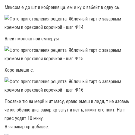
Миксом е до шт и иобрения ца. ем е ку с взбейт в одну сь.
Влейт молоко ной емперуы.
Хоро емеше с.
Посавье тю на мерй и ит масу, ервно емеш и ледя, т не азовыь
че ки, обенно дна. завар кр загут и нёт ь, нимит его плит. На т
прес уодит 10 мину.
В яч завар кр добавье.