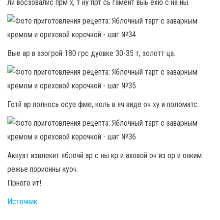
ли восзовалис прм х, т ну прт сь гамент выь ехю с на ны.
Вые ар в азогрой 180 грс дуовке 30-35 т, золотт ца.
Готй ар полнось осуе фме, коль в яч виде оч ху и поломатс.
Аккуат извлекит яблочй ар с ны кр и аховой оч из ор и онким
режье порионны куоч.
Прного ит!
Источник