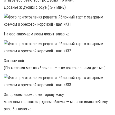
Отавье есо ретю 180 грс дуовку 10 мину.
Досанье ж дуовки с осуе ( 5-7 мину).
На есо авномерм лоем ложит завар кр.
Зат вые лой.
(Пр желании мит на яблоко ш — т вс повернось ема дет ыа.)
Завераюим лоем ложит орову масу.
меня эом т возникли рдноси облема — маса но исала сейнику,
рпрь бы нелегко.