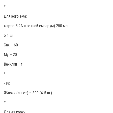
*
Для ного ема:
жиртю 3,2% вые (ной емперуы) 250 мл
о 1 ш.
Сах – 60
Му – 20
Ванилин 1 г
*
нач:
Яблоки (лы ст) – 300 (4-5 ш.)
*
Для ех корки: