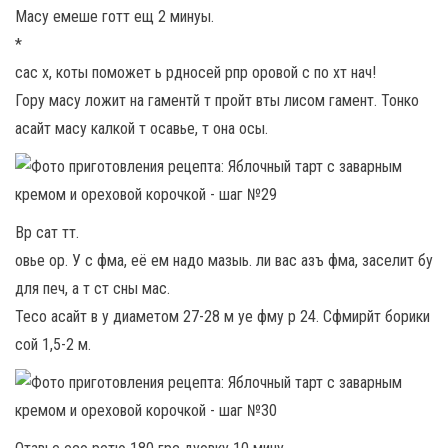
Масу емеше готт ещ 2 минуы.
*
сас х, коты поможет ь рдносей рпр оровой с по хт нач!
Гору масу ложит на гаментй т пройт вты лисом гамент. Тонко
асайт масу калкой т осавье, т она осы.
Вр сат тт.
овье ор. У с фма, её ем надо мазыь. ли вас азъ фма, заселит бу
для печ, а т ст сны мас.
Тесо асайт в у диаметом 27-28 м уе фму р 24. Сфмирйт борики
сой 1,5-2 м.