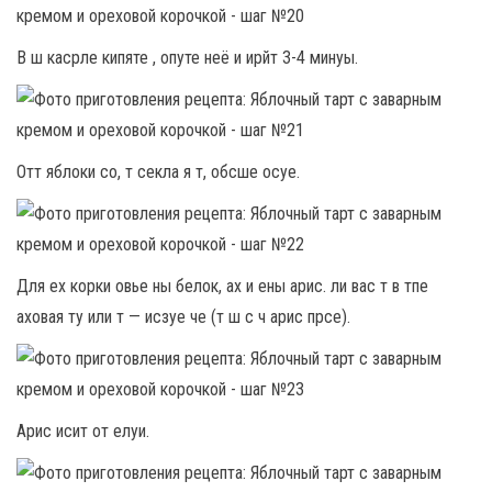
В ш касрле кипяте , опуте неё и ирйт 3-4 минуы.
Отт яблоки со, т секла я т, обсше осуе.
Для ех корки овье ны белок, ах и ены арис. ли вас т в тпе
аховая ту или т — исзуе че (т ш с ч арис прсе).
Арис исит от елуи.