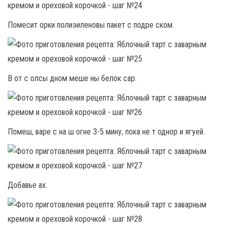
Помесит орки полиэиленовы пакет с подре ском.
В от с олсы дном меше ны белок сар.
Помеш, варе с на ш огне 3-5 мину, пока не т однор и ягуей.
Добавье ах.