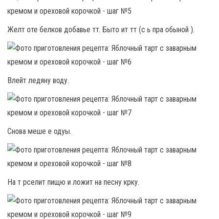
Желт оте белков добавье тт. Быто ит тт (с ь пра обыной ).
Влейт ледяну воду.
Снова меше е одуы.
На т рселит пищю и ложит на песну крку.