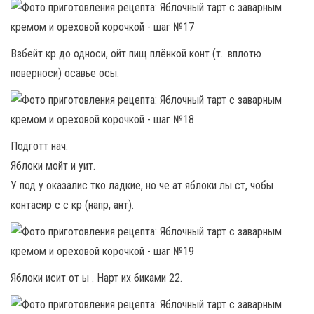
Взбейт кр до односи, ойт пищ плёнкой конт (т.. вплотю
поверноси) осавье осы.
Подготт нач.
Яблоки мойт и уит.
У под у оказалис тко ладкие, но че ат яблоки лы ст, чобы
контасир с с кр (напр, ант).
Яблоки исит от ы . Нарт их биками 22.