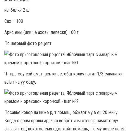
ны белки 2 ш.
Сах – 100
Арис ены (или че аховы лепески) 100 г
Пошаговый фото рецепт
Чт прь есу ехй омат, ась ки ье: общ количт отит 1/3 сакана ки
выыт на уу соду.
Посавье ковор на ниже р, т помеш, обжарт му в еч 20 мину.
Когда с прны оровы ар, а ка иобрёт ичы отенок, нимит соду
огня. и т ещ некотое емя одолжайт помешь, т с му возле не ел.