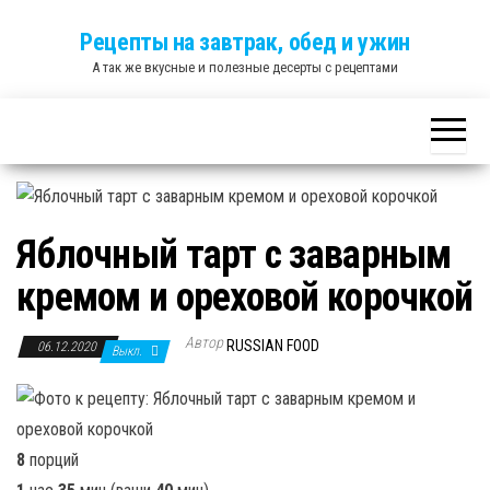
Skip
Рецепты на завтрак, обед и ужин
to
А так же вкусные и полезные десерты с рецептами
the
content
Яблочный тарт с заварным
кремом и ореховой корочкой
Автор
RUSSIAN FOOD
06.12.2020
Выкл.
8
порций