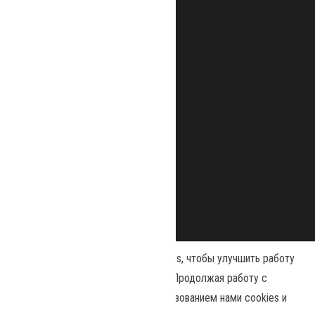
Наш сайт использует файлы cookies, чтобы улучшить работу
и повысить эффективность сайта. Продолжая работу с
сайтом, вы соглашаетесь с использованием нами cookies и
Сайт работает на
WordPress
|
Тема:
Envo Magazine