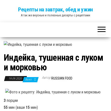
Skip
Рецепты на завтрак, обед и ужин
to
А так же вкусные и полезные десерты с рецептами
the
content
Индейка, тушенная с луком
и морковью
Автор
RUSSIAN FOOD
19.09.2020
Выкл.
3
порции
55
мин
(ваши
15
мин
)