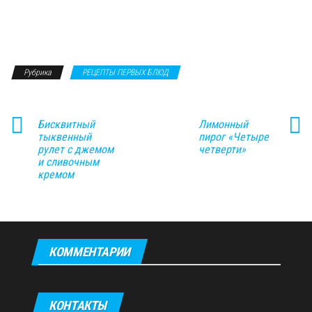
Рубрика
РЕЦЕПТЫ ПЕРВЫХ БЛЮД
Бисквитный
Лимонный
тыквенный
пирог «Четыре
рулет с джемом
четверти»
и сливочным
кремом
КОММЕНТАРИИ
КОНТАКТЫ