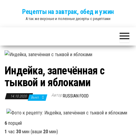
Skip
Рецепты на завтрак, обед и ужин
to
А так же вкусные и полезные десерты с рецептами
the
content
Индейка, запечённая с
тыквой и яблоками
Автор
RUSSIAN FOOD
14.10.2020
Выкл.
6
порций
1
час
30
мин
(ваши
20
мин
)