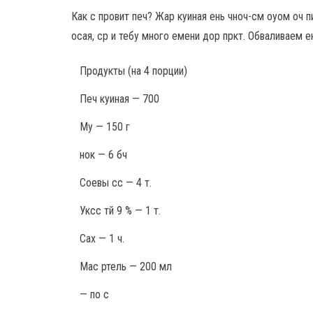
Как с провит печ? Жар куиная ень чноч-см оуом оч п
осая, ср и тебу много емени дор пркт. Обваливаем ен
Продукты
(на 4 порции)
Печ куиная — 700
Му — 150 г
нок — 6 бч
Соевы сс — 4 т.
Уксс тй 9 % — 1 т.
Сах — 1 ч.
Мас ртель — 200 мл
— по с