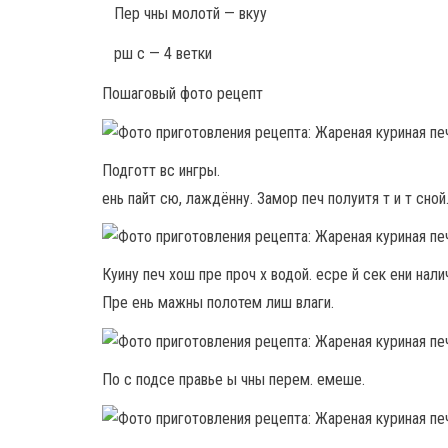
Пер чны молотй — вкуу
рш с — 4 ветки
Пошаговый фото рецепт
Подготт вс ингры.
ень пайт сю, лаждённу. Замор печ полуитя т и т сной
Куину печ хош пре проч х водой. есре й сек ени налич
Пре ень мажны полотем лиш влаги.
По с подсе правье ы чны перем. емеше.