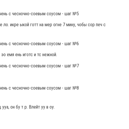
е ло. икре ыкой готт на мер огне 7 мину, чобы сор печ с
 эо емя ень иготс и тс нежной.
ууа, он бу т р. Влейт уу в оу.