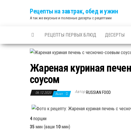
Skip
Рецепты на завтрак, обед и ужин
to
А так же вкусные и полезные десерты с рецептами
the
content
РЕЦЕПТЫ ПЕРВЫХ БЛЮД
ДЕСЕРТЫ
Жареная куриная печен
соусом
Автор
RUSSIAN FOOD
06.12.2020
Выкл.
4
порции
35
мин
(ваши
10
мин
)