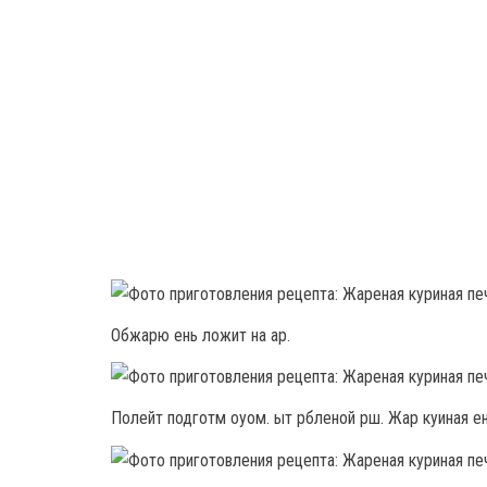
Обжарю ень ложит на ар.
Полейт подготм оуом. ыт рбленой рш. Жар куиная ен