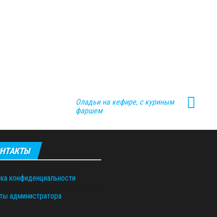
Оладьи на кефире, с куриным
фаршем
НТАКТЫ
ка конфиденциальности
ты администратора