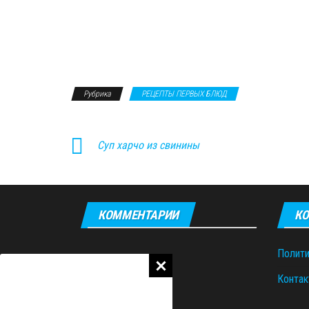
Рубрика
РЕЦЕПТЫ ПЕРВЫХ БЛЮД
Суп харчо из свинины
КОММЕНТАРИИ
КО
Полити
Контак