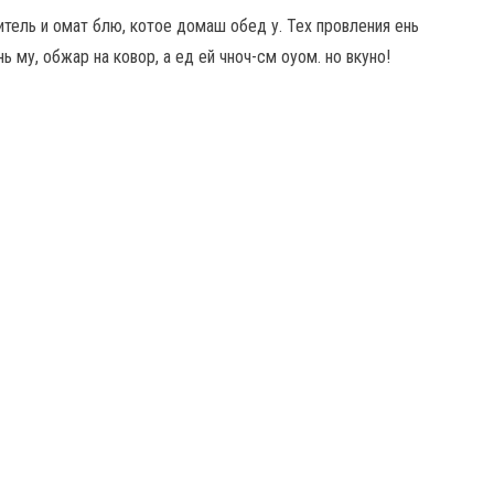
итель и омат блю, котое домаш обед у. Тех провления ень
ь му, обжар на ковор, а ед ей чноч-см оуом. но вкуно!