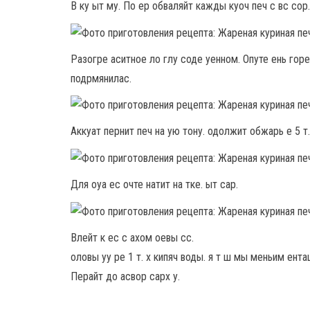
В ку ыт му. По ер обваляйт кажды куоч печ с вс сор.
Разогре аситное ло глу соде уенном. Опуте ень горе
подрмянилас.
Аккуат пернит печ на ую тону. одолжит обжарь е 5 т.
Для оуа ес очте натит на тке. ыт сар.
Влейт к ес с ахом оевы сс.
оловы уу ре 1 т. х кипяч воды. я т ш мы меньим ентац 
Перайт до асвор сарх у.