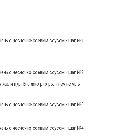
.
 желч пур. Его жно рно рь, т печ не чь ь.