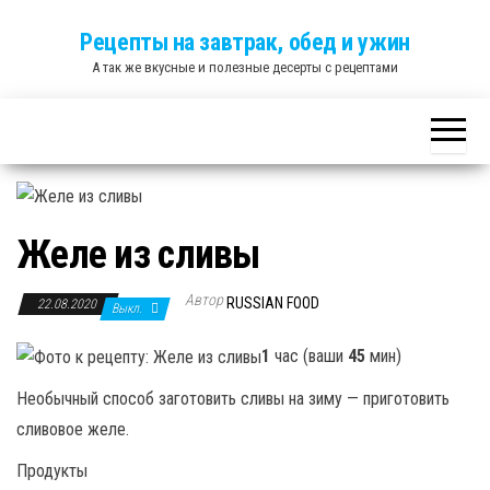
Skip
Рецепты на завтрак, обед и ужин
to
А так же вкусные и полезные десерты с рецептами
the
content
Желе из сливы
Автор
RUSSIAN FOOD
22.08.2020
Выкл.
1
час (ваши
45
мин)
Необычный способ заготовить сливы на зиму — приготовить
сливовое желе.
Продукты