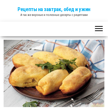
Skip
Рецепты на завтрак, обед и ужин
to
А так же вкусные и полезные десерты с рецептами
the
content