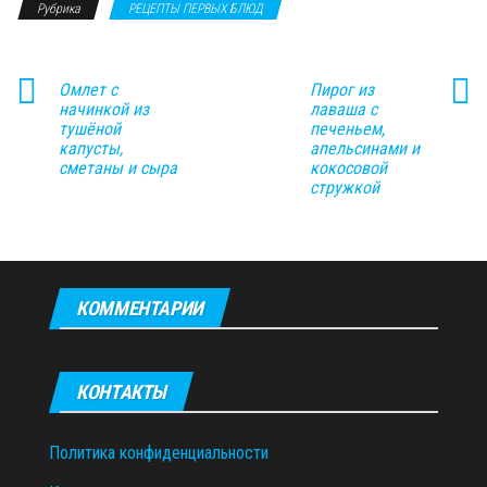
Рубрика
РЕЦЕПТЫ ПЕРВЫХ БЛЮД
Омлет с
Пирог из
начинкой из
лаваша с
тушёной
печеньем,
капусты,
апельсинами и
сметаны и сыра
кокосовой
стружкой
КОММЕНТАРИИ
КОНТАКТЫ
Политика конфиденциальности