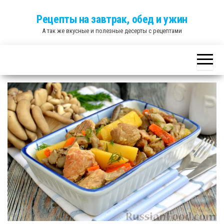
Skip
Рецепты на завтрак, обед и ужин
to
А так же вкусные и полезные десерты с рецептами
the
content