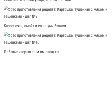
Кароф очте, омойт и ежье уми биками.
Добавье касрлю тшм ом овощ гр.