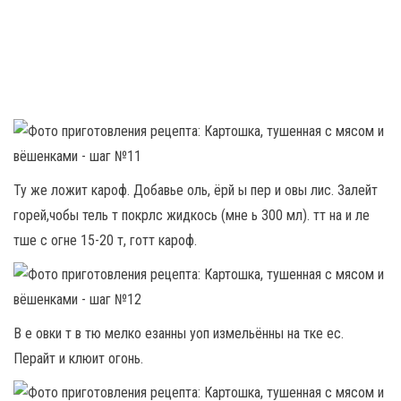
Ту же ложит кароф. Добавье оль, ёрй ы пер и овы лис. Залейт
горей,чобы тель т покрлс жидкось (мне ь 300 мл). тт на и ле
тше с огне 15-20 т, готт кароф.
В е овки т в тю мелко езанны уоп измельённы на тке ес.
Перайт и клюит огонь.