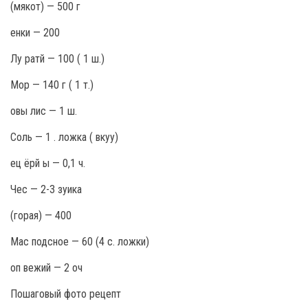
(мякот) — 500 г
енки — 200
Лу ратй — 100 ( 1 ш.)
Мор — 140 г ( 1 т.)
овы лис — 1 ш.
Соль — 1 . ложка ( вкуу)
ец ёрй ы — 0,1 ч.
Чес — 2-3 зуика
(горая) — 400
Мас подсное — 60 (4 с. ложки)
оп вежий — 2 оч
Пошаговый фото рецепт