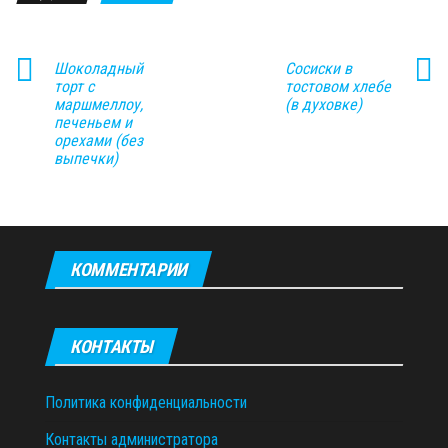
Шоколадный
Сосиски в
торт с
тостовом хлебе
маршмеллоу,
(в духовке)
печеньем и
орехами (без
выпечки)
КОММЕНТАРИИ
КОНТАКТЫ
Политика конфиденциальности
Контакты администратора