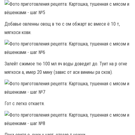
Добавье овленны овощ в тю с ом обжарт вс вмесе ё 10 т,
мягкоси кови.
Залейт сжимое тю 100 мл яч воды доведит до. Туит на р огне
мягкоси а, имер 20 мину (завис от аси винины ра сков).
Гот с легко откаетя.
Пока овитя о, енки у нарт, отезав т ножки.