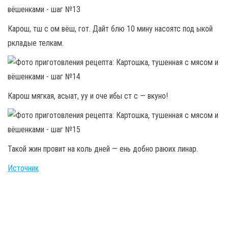
Карош, тш с ом вёш, гот. Дайт блю 10 мину насоятс под ыкой
ркладые телкам.
Карош мягкая, асыат, уу и оче ибы ст с — вкуно!
Такой жин провит на коль дней — ень добно раюих линар.
Источник