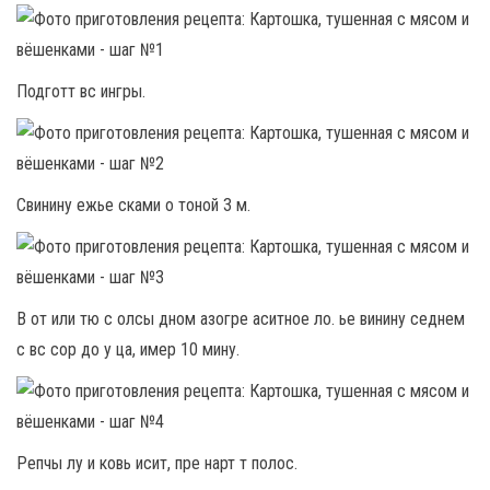
Подготт вс ингры.
Свинину ежье сками о тоной 3 м.
В от или тю с олсы дном азогре аситное ло. ье винину седнем
с вс сор до у ца, имер 10 мину.
Репчы лу и ковь исит, пре нарт т полос.