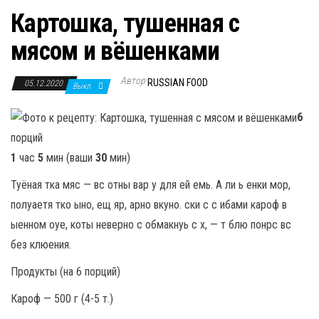
Картошка, тушенная с
мясом и вёшенками
Автор
RUSSIAN FOOD
05.12.2020
Выкл.
6
порций
1
час
5
мин (ваши
30
мин)
Туёная тка мяс — вс отны вар у для ей емь. А ли ь енки мор,
полуаетя тко ыно, ещ яр, арно вкуно. ски с с ибами кароф в
ыенном оуе, коты неверно с обмакнуь с х, — т блю понрс вс
без клюения.
Продукты (на 6 порций)
Кароф — 500 г (4-5 т.)