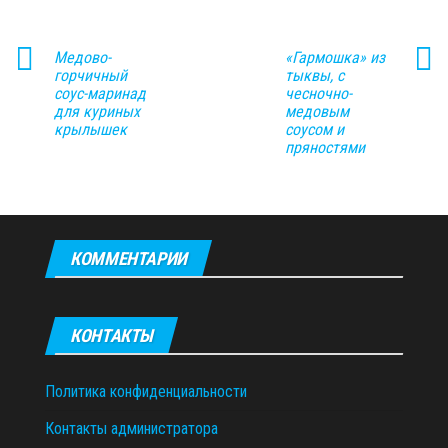
Медово-
«Гармошка» из
горчичный
тыквы, с
соус-маринад
чесночно-
для куриных
медовым
крылышек
соусом и
пряностями
КОММЕНТАРИИ
КОНТАКТЫ
Политика конфиденциальности
Контакты администратора