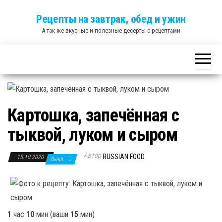
Skip
Рецепты на завтрак, обед и ужин
to
А так же вкусные и полезные десерты с рецептами
the
content
Картошка, запечённая с
тыквой, луком и сыром
Автор
RUSSIAN FOOD
15.10.2020
Выкл.
1
час
10
мин
(ваши
15
мин
)