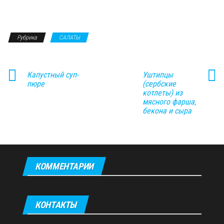
Рубрика
САЛАТЫ
Капустный суп-
Уштипцы
пюре
(сербские
котлеты) из
мясного фарша,
бекона и сыра
КОММЕНТАРИИ
КОНТАКТЫ