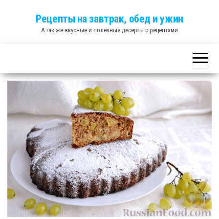
Skip
Рецепты на завтрак, обед и ужин
to
А так же вкусные и полезные десерты с рецептами
the
content