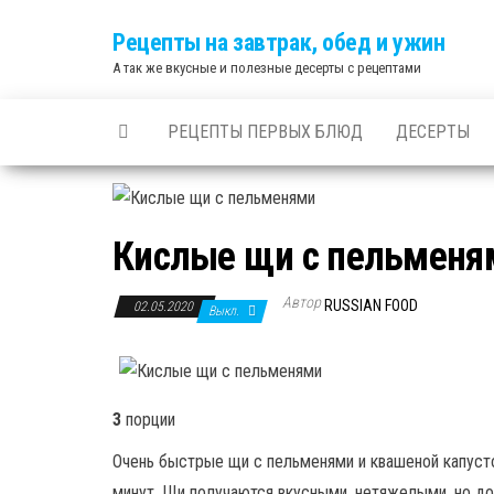
Skip
Рецепты на завтрак, обед и ужин
to
А так же вкусные и полезные десерты с рецептами
the
content
РЕЦЕПТЫ ПЕРВЫХ БЛЮД
ДЕСЕРТЫ
Кислые щи с пельменя
Автор
RUSSIAN FOOD
02.05.2020
Выкл.
3
порции
Очень быстрые щи с пельменями и квашеной капусто
минут. Щи получаются вкусными, нетяжелыми, но д