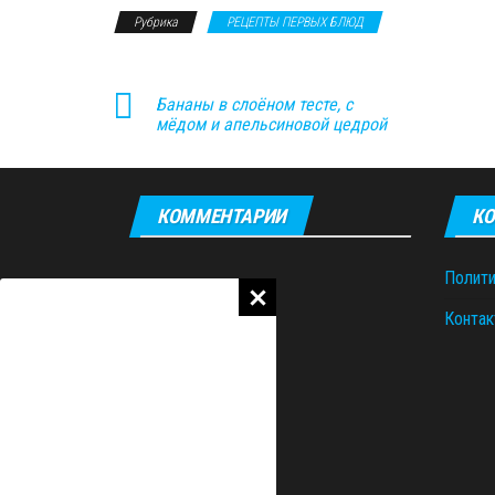
Рубрика
РЕЦЕПТЫ ПЕРВЫХ БЛЮД
Бананы в слоёном тесте, с
мёдом и апельсиновой цедрой
КОММЕНТАРИИ
КО
Полити
Контак