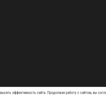
Сайт работает на
WordPress
|
Тема:
Envo Magazine
овысить эффективность сайта. Продолжая работу с сайтом, вы согл