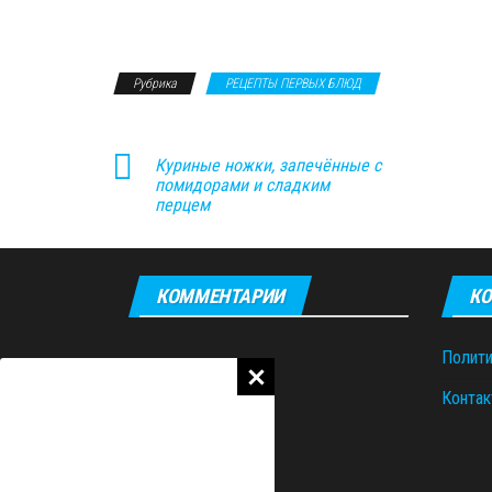
Рубрика
РЕЦЕПТЫ ПЕРВЫХ БЛЮД
Куриные ножки, запечённые с
помидорами и сладким
перцем
КОММЕНТАРИИ
КО
Полити
Контак