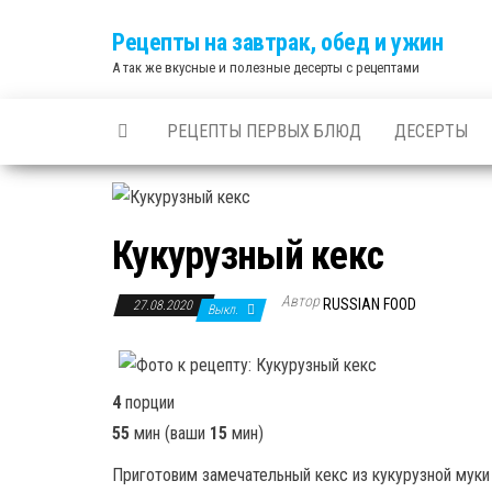
Skip
Рецепты на завтрак, обед и ужин
to
А так же вкусные и полезные десерты с рецептами
the
content
РЕЦЕПТЫ ПЕРВЫХ БЛЮД
ДЕСЕРТЫ
Кукурузный кекс
Автор
RUSSIAN FOOD
27.08.2020
Выкл.
4
порции
55
мин
(ваши
15
мин
)
Приготовим замечательный кекс из кукурузной муки