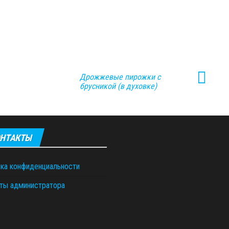
Дрожжевые пирожки с
брусникой (в духовке)
НТАКТЫ
ка конфиденциальности
ты администратора