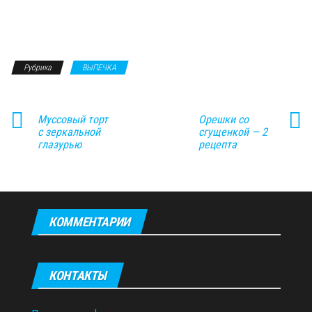
Рубрика
ВЫПЕЧКА
Муссовый торт
Орешки со
с зеркальной
сгущенкой — 2
глазурью
рецепта
КОММЕНТАРИИ
КОНТАКТЫ