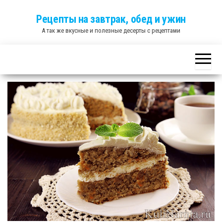
Skip
Рецепты на завтрак, обед и ужин
to
А так же вкусные и полезные десерты с рецептами
the
content