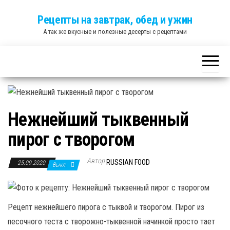
Skip
Рецепты на завтрак, обед и ужин
to
А так же вкусные и полезные десерты с рецептами
the
content
Нежнейший тыквенный
пирог с творогом
Автор
RUSSIAN FOOD
25.09.2020
Выкл.
Рецепт нежнейшего пирога с тыквой и творогом. Пирог из
песочного теста с творожно-тыквенной начинкой просто тает