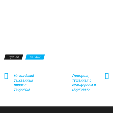
Рубрика
САЛАТЫ
Нежнейший
Говядина,
тыквенный
тушенная с
пирог с
сельдереем и
творогом
морковью