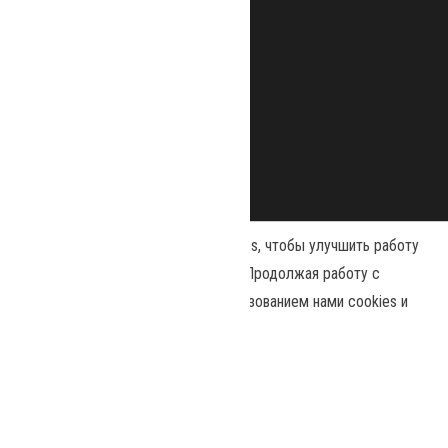
Наш сайт использует файлы cookies, чтобы улучшить работу
и повысить эффективность сайта. Продолжая работу с
сайтом, вы соглашаетесь с использованием нами cookies и
Сайт работает на
WordPress
|
Тема:
Envo Magazine
политикой конфиденциальности
.
Политика конфиденциальности
Принять