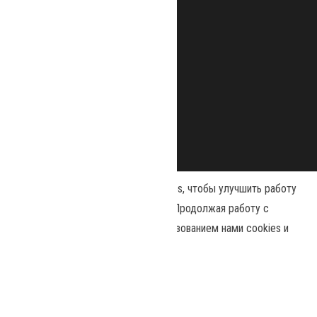
Наш сайт использует файлы cookies, чтобы улучшить работу
и повысить эффективность сайта. Продолжая работу с
сайтом, вы соглашаетесь с использованием нами cookies и
Сайт работает на
WordPress
|
Тема:
Envo Magazine
политикой конфиденциальности
.
Политика конфиденциальности
Принять