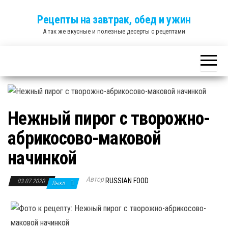
Skip
Рецепты на завтрак, обед и ужин
to
А так же вкусные и полезные десерты с рецептами
the
content
Нежный пирог с творожно-
абрикосово-маковой
начинкой
Автор
RUSSIAN FOOD
03.07.2020
Выкл.