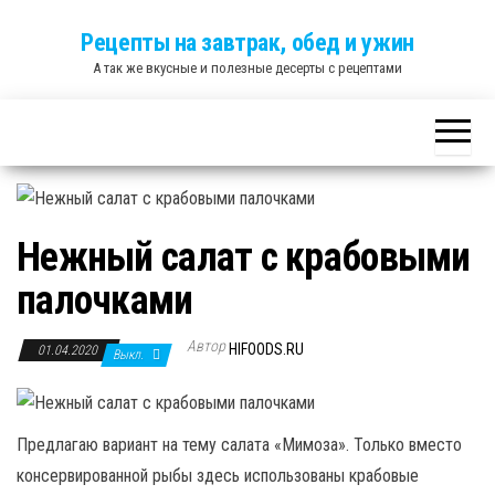
Skip
Рецепты на завтрак, обед и ужин
to
А так же вкусные и полезные десерты с рецептами
the
content
Нежный салат с крабовыми
палочками
Автор
HIFOODS.RU
01.04.2020
Выкл.
Предлагаю вариант на тему салата «Мимоза». Только вместо
консервированной рыбы здесь использованы крабовые