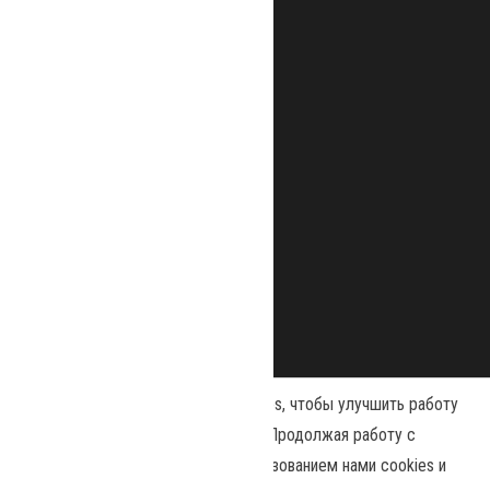
Наш сайт использует файлы cookies, чтобы улучшить работу
и повысить эффективность сайта. Продолжая работу с
сайтом, вы соглашаетесь с использованием нами cookies и
Сайт работает на
WordPress
|
Тема:
Envo Magazine