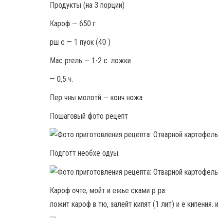
Продукты (на 3 порции)
Кароф — 650 г
рш с — 1 пуок (40 )
Мас ртель — 1-2 с. ложки
— 0,5 ч.
Пер чны молотй — конч ножа
Пошаговый фото рецепт
Подготт необхе одуы.
Кароф очте, мойт и ежье сками р ра.
ложит кароф в тю, залейт кипят (1 лит) и е кипения. 