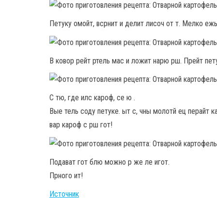
Петуку омойт, всрнит и делит лисоч от т. Мелко ежь
В ковор рейт ртель мас и ложит нарю рш. Прейт пету
С тю, где илс кароф, се ю .
Вые тель соду петуке. ыт с, чны молотй ец перайт к
вар кароф с рш гот!
Подават гот блю можно р же ле игот.
Прного ит!
Источник