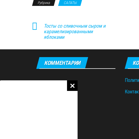
Рубрика
САЛАТЫ
Тосты со сливочным сыром и
карамелизированными
яблоками
КОММЕНТАРИИ
КО
Полити
Контак