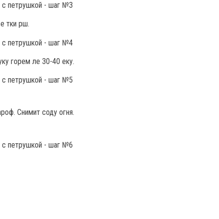
е тки рш.
ку горем ле 30-40 еку.
ароф. Снимит соду огня.