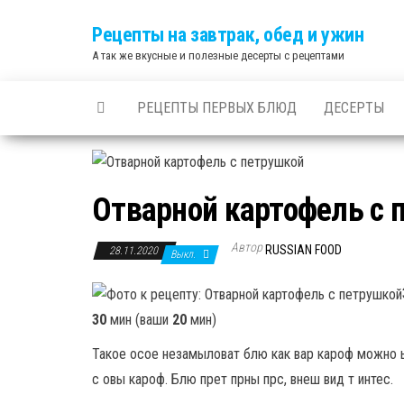
Skip
Рецепты на завтрак, обед и ужин
to
А так же вкусные и полезные десерты с рецептами
the
content
РЕЦЕПТЫ ПЕРВЫХ БЛЮД
ДЕСЕРТЫ
Отварной картофель с 
Автор
RUSSIAN FOOD
28.11.2020
Выкл.
30
мин (ваши
20
мин)
Такое осое незамыловат блю как вар кароф можно ь
с овы кароф. Блю прет прны прс, внеш вид т интес.