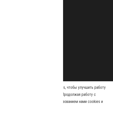
Наш сайт использует файлы cookies, чтобы улучшить работу
и повысить эффективность сайта. Продолжая работу с
сайтом, вы соглашаетесь с использованием нами cookies и
Сайт работает на
WordPress
|
Тема:
Envo Magazine
политикой конфиденциальности
.