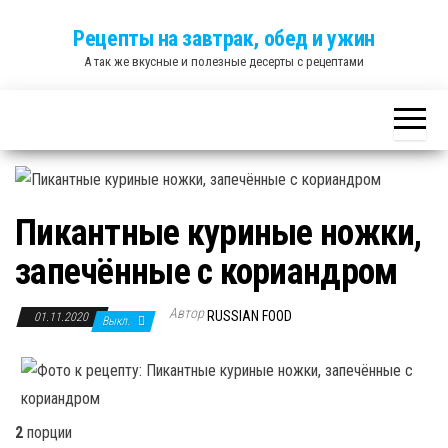
Skip
Рецепты на завтрак, обед и ужин
to
А так же вкусные и полезные десерты с рецептами
the
content
Пикантные куриные ножки,
запечённые с кориандром
Автор
RUSSIAN FOOD
01.11.2020
Выкл.
2
порции