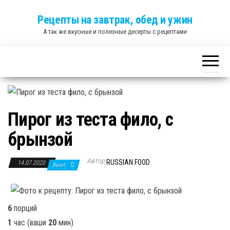
Skip
Рецепты на завтрак, обед и ужин
to
А так же вкусные и полезные десерты с рецептами
the
content
Пирог из теста фило, с
брынзой
Автор
RUSSIAN FOOD
14.07.2020
Выкл.
6
порций
1
час
(ваши
20
мин
)