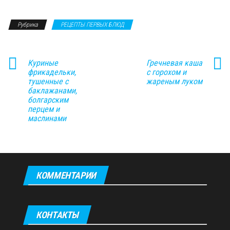
Рубрика
РЕЦЕПТЫ ПЕРВЫХ БЛЮД
Куриные
Гречневая каша
фрикадельки,
с горохом и
тушенные с
жареным луком
баклажанами,
болгарским
перцем и
маслинами
КОММЕНТАРИИ
КОНТАКТЫ