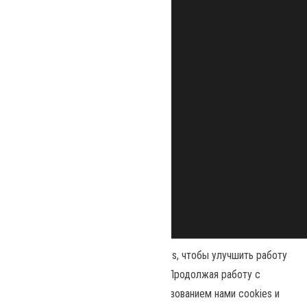
Наш сайт использует файлы cookies, чтобы улучшить работу
и повысить эффективность сайта. Продолжая работу с
сайтом, вы соглашаетесь с использованием нами cookies и
Сайт работает на
WordPress
|
Тема:
Envo Magazine