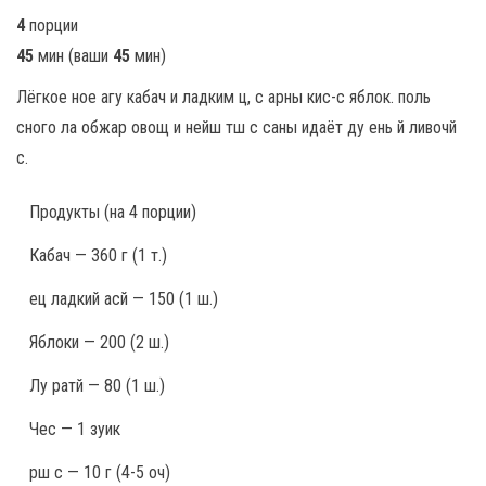
4
порции
45
мин
(ваши
45
мин
)
Лёгкое ное агу кабач и ладким ц, с арны кис-с яблок. поль
сного ла обжар овощ и нейш тш с саны идаёт ду ень й ливочй
с.
Продукты
(на 4 порции)
Кабач — 360 г (1 т.)
ец ладкий асй — 150 (1 ш.)
Яблоки — 200 (2 ш.)
Лу ратй — 80 (1 ш.)
Чес — 1 зуик
рш с — 10 г (4-5 оч)