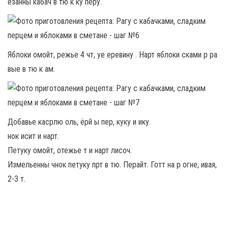
езанны кабач в тю к ку перу.
Яблоки омойт, режье 4 чт, уе еревину . Нарт яблоки сками р ра
вые в тю к ам.
Добавье касрлю оль, ёрй ы пер, куку и ику.
нок исит и нарт.
Петуку омойт, отежье т и нарт лисоч.
Измельенны чнок петуку прт в тю. Перайт. Готт на р огне, ивая,
2-3 т.