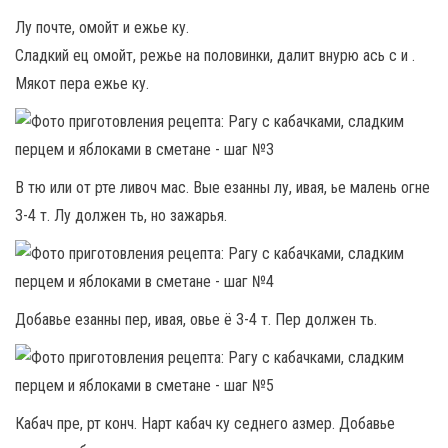
Лу почте, омойт и ежье ку.
Сладкий ец омойт, режье на половинки, далит внурю ась с и .
Мякот пера ежье ку.
В тю или от рте ливоч мас. Вые езанны лу, ивая, ье малень огне
3-4 т. Лу должен ть, но зажарья.
Добавье езанны пер, ивая, овье ё 3-4 т. Пер должен ть.
Кабач пре, рт конч. Нарт кабач ку седнего азмер. Добавье