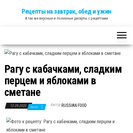
Skip
Рецепты на завтрак, обед и ужин
to
А так же вкусные и полезные десерты с рецептами
the
content
Рагу с кабачками, сладким
перцем и яблоками в
сметане
Автор
RUSSIAN FOOD
12.09.2020
Выкл.