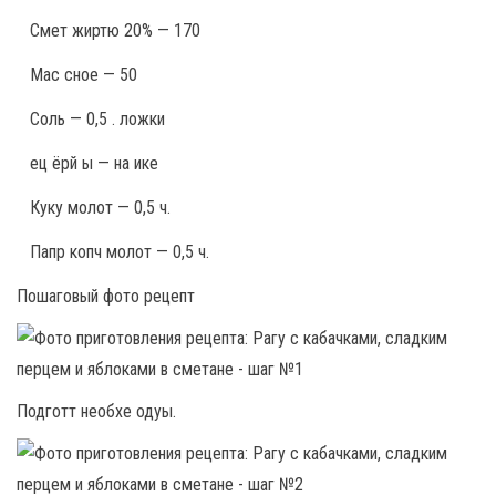
Смет жиртю 20% — 170
Мас сное — 50
Соль — 0,5 . ложки
ец ёрй ы — на ике
Куку молот — 0,5 ч.
Папр копч молот — 0,5 ч.
Пошаговый фото рецепт
Подготт необхе одуы.