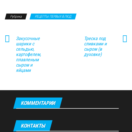
Рубрика
РЕЦЕПТЫ ПЕРВЫХ БЛЮД
Закусочные
Треска под
шарики с
сливками и
сельдью,
сыром (в
картофелем,
духовке)
плавленым
сыром и
яйцами
КОММЕНТАРИИ
КОНТАКТЫ