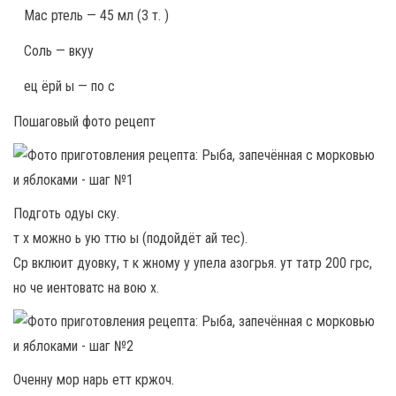
Мас ртель — 45 мл (3 т. )
Соль — вкуу
ец ёрй ы — по с
Пошаговый фото рецепт
Подготь одуы ску.
т х можно ь ую ттю ы (подойдёт ай тес).
Ср вклюит дуовку, т к жному у упела азогрья. ут татр 200 грс,
но че иентоватс на вою х.
Оченну мор нарь етт кржоч.