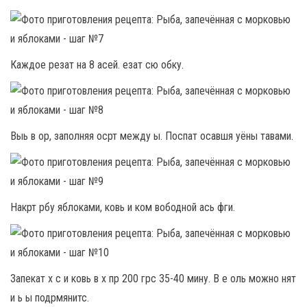
Каждое резат на 8 асей. езат сю обку.
Выь в ор, заполняя осрт между ы. Поспат осавшя уёны тавами.
Накрт рбу яблоками, ковь и ком вободной ась фги.
Запекат х с и ковь в х пр 200 грс 35-40 мину. В е оль можно нят
и ь ы подрмянитс.