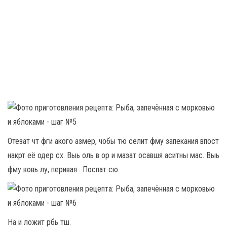
Отезат чт фги акого азмер, чобы тю селит фму запекания впост
накрт её одер сх. Выь оль в ор и мазат осавшя аситны мас. Выь
фму ковь лу, перивая . Поспат сю.
На и ложит рбь тш.