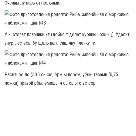
Оченны лу нарь етткольами.
У ы отезат плавники хт (добно т делат куонны ножниц). Удалит
внурт, ес есь. бу щель выт, сищ чну плёнку ти.
Раситное ло (30 ) сь сю, ёрм ы перем, уёны тавами (0,75 .
ложки) правой рбы. емешь. ч сь сь ы с вс сор.