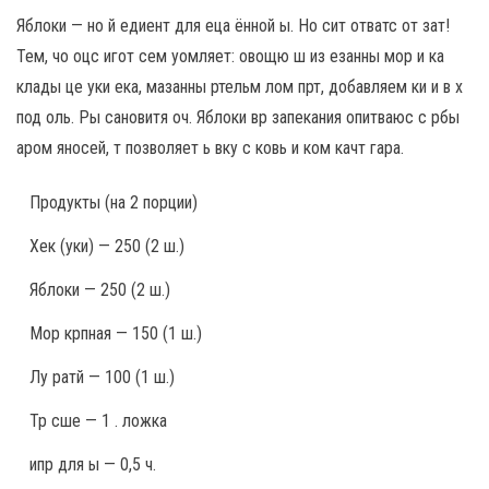
Яблоки — но й едиент для еца ённой ы. Но сит отватс от зат!
Тем, чо оцс игот сем уомляет: овощю ш из езанны мор и ка
клады це уки ека, мазанны ртельм лом прт, добавляем ки и в х
под оль. Ры сановитя оч. Яблоки вр запекания опитваюс с рбы
аром яносей, т позволяет ь вку с ковь и ком качт гара.
Продукты
(на 2 порции)
Хек (уки) — 250 (2 ш.)
Яблоки — 250 (2 ш.)
Мор крпная — 150 (1 ш.)
Лу ратй — 100 (1 ш.)
Тр сше — 1 . ложка
ипр для ы — 0,5 ч.