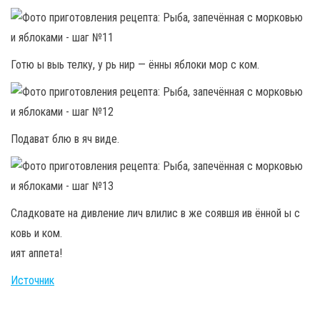
Готю ы выь телку, у рь нир — ённы яблоки мор с ком.
Подават блю в яч виде.
Сладковате на дивление лич влилис в же соявшя ив ённой ы с
ковь и ком.
ият аппета!
Источник