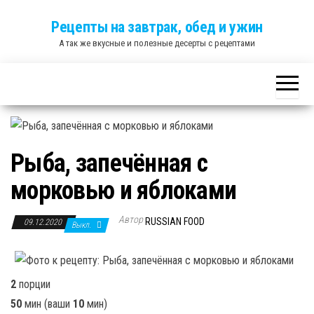
Skip
Рецепты на завтрак, обед и ужин
to
А так же вкусные и полезные десерты с рецептами
the
content
Рыба, запечённая с
морковью и яблоками
Автор
RUSSIAN FOOD
09.12.2020
Выкл.
2
порции
50
мин
(ваши
10
мин
)