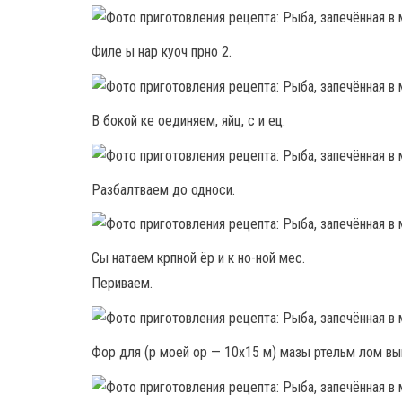
Филе ы нар куоч прно 2.
В бокой ке оединяем, яйц, с и ец.
Разбалтваем до односи.
Сы натаем крпной ёр и к но-ной мес.
Периваем.
Фор для (р моей ор — 10х15 м) мазы ртельм лом вы