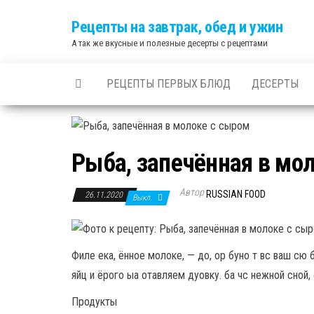
Skip
Рецепты на завтрак, обед и ужин
to
А так же вкусные и полезные десерты с рецептами
the
content
РЕЦЕПТЫ ПЕРВЫХ БЛЮД
ДЕСЕРТЫ
Рыба, запечённая в мо
Автор
RUSSIAN FOOD
26.11.2020
Выкл.
Филе ека, ённое молоке, — до, ор буно т вс ваш сю 
яйц и ёрого ыа отавляем дуовку. ба чс нежной сной, 
Продукты