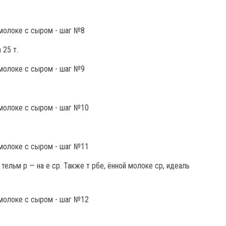
 25 т.
тельм р — на е ср. Также т рбе, ённой молоке ср, идеаль