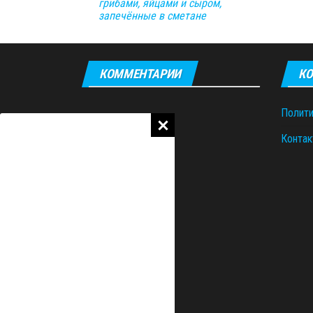
грибами, яйцами и сыром,
запечённые в сметане
КОММЕНТАРИИ
КО
Полити
Контак