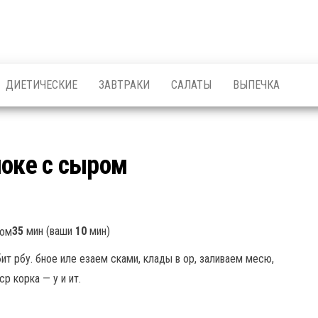
ДИЕТИЧЕСКИЕ
ЗАВТРАКИ
САЛАТЫ
ВЫПЕЧКА
локе с сыром
35
мин (ваши
10
мин)
бит рбу. бное иле езаем сками, клады в ор, заливаем месю,
ср корка — у и ит.