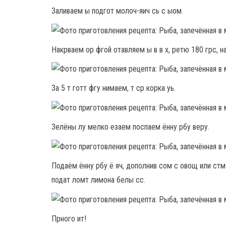
Заливаем ы подгот молоч-яич сь с ыом.
Накрваем ор фгой отавляем ы в в х, ретю 180 грс, на
За 5 т готт фгу нимаем, т ср корка уь.
Зелёны лу мелко езаем поспаем ённу рбу веру.
Подаём ённу рбу ё яч, дополнив сом с овощ или стм 
подат ломт лимона белы сс.
Прного ит!