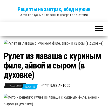
Skip
Рецепты на завтрак, обед и ужин
to
А так же вкусные и полезные десерты с рецептами
the
content
Рулет из лаваша с куриным
филе, айвой и сыром (в
духовке)
Автор
RUSSIAN FOOD
14.10.2020
Выкл.