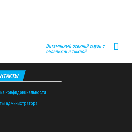
Витаминный осенний смузи с
облепихой и тыквой
НТАКТЫ
ка конфиденциальности
ты администратора