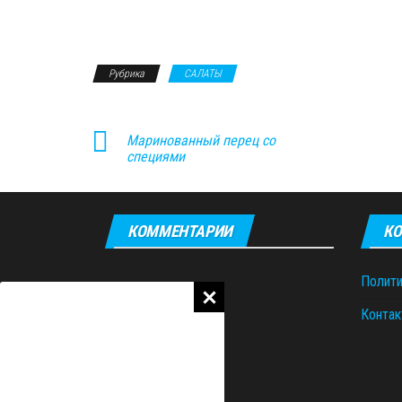
Рубрика
САЛАТЫ
Маринованный перец со
специями
КОММЕНТАРИИ
КО
Полити
Контак