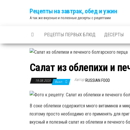
Skip
Рецепты на завтрак, обед и ужин
to
А так же вкусные и полезные десерты с рецептами
the
content
РЕЦЕПТЫ ПЕРВЫХ БЛЮД
ДЕСЕРТЫ
Салат из облепихи и пе
Автор
RUSSIAN FOOD
19.08.2020
Выкл.
В соке облепихи содержится много витаминов и м
поэтому просто необходимо его применять для приго
вкусный и полезный салат из облепихи и печеного б