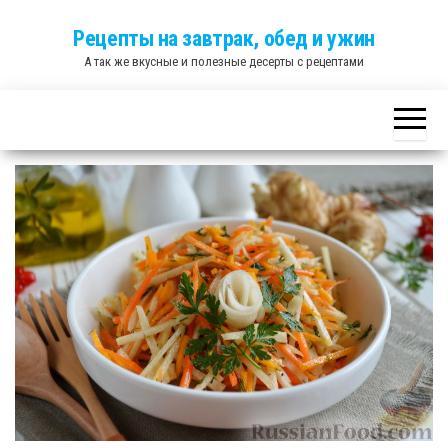
Skip
Рецепты на завтрак, обед и ужин
to
А так же вкусные и полезные десерты с рецептами
the
content