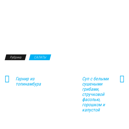
Рубрика
САЛАТЫ
Гарнир из
Суп с белыми
топинамбура
сушеными
грибами,
стручковой
фасолью,
горошком и
капустой