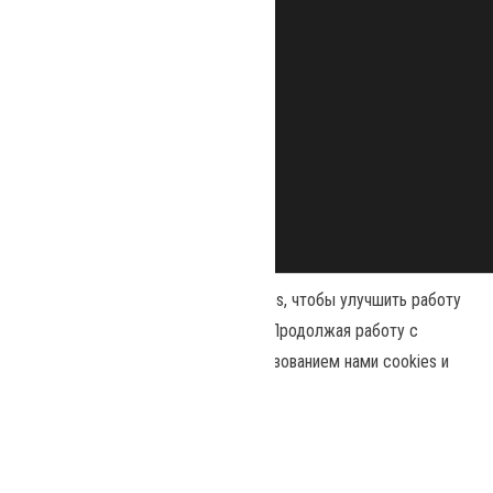
Наш сайт использует файлы cookies, чтобы улучшить работу
и повысить эффективность сайта. Продолжая работу с
сайтом, вы соглашаетесь с использованием нами cookies и
Сайт работает на
WordPress
|
Тема:
Envo Magazine
политикой конфиденциальности
.
Политика конфиденциальности
Принять