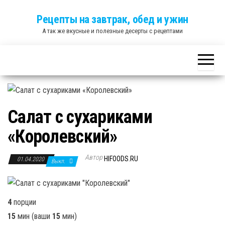
Skip
Рецепты на завтрак, обед и ужин
to
А так же вкусные и полезные десерты с рецептами
the
content
Салат с сухариками
«Королевский»
Автор
HIFOODS.RU
01.04.2020
Выкл.
4
порции
15
мин (ваши
15
мин)