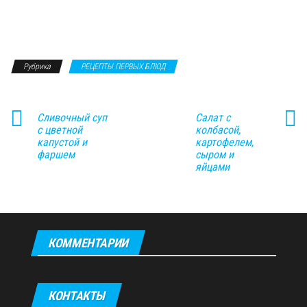
Рубрика
РЕЦЕПТЫ ПЕРВЫХ БЛЮД
Сливочный суп
Салат с
с цветной
колбасой,
капустой и
картофелем,
фаршем
сыром и
яйцами
КОММЕНТАРИИ
КОНТАКТЫ