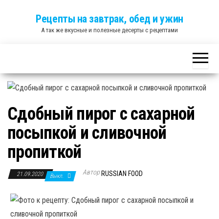
Skip
Рецепты на завтрак, обед и ужин
to
А так же вкусные и полезные десерты с рецептами
the
content
Сдобный пирог с сахарной
посыпкой и сливочной
пропиткой
Автор
RUSSIAN FOOD
21.09.2020
Выкл.