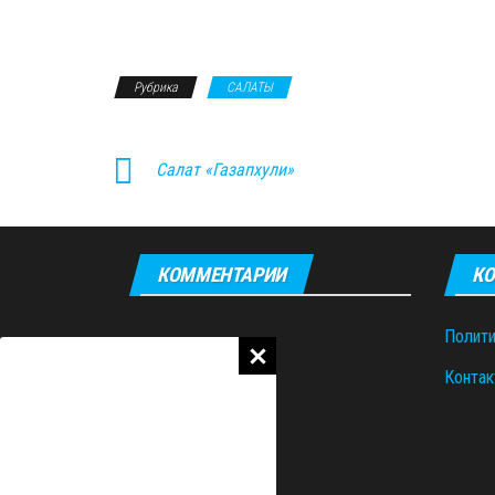
Рубрика
САЛАТЫ
Салат «Газапхули»
КОММЕНТАРИИ
КО
Полити
Контак