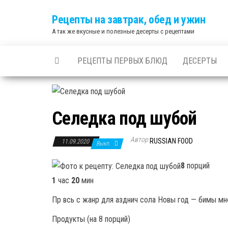
Skip
Рецепты на завтрак, обед и ужин
to
А так же вкусные и полезные десерты с рецептами
the
content
РЕЦЕПТЫ ПЕРВЫХ БЛЮД
ДЕСЕРТЫ
Селедка под шубой
Автор
RUSSIAN FOOD
11.09.2020
Выкл.
8
порций
1
час
20
мин
Пр всь с жанр для азднич сола Новы год — бимы мно
Продукты (на 8 порций)