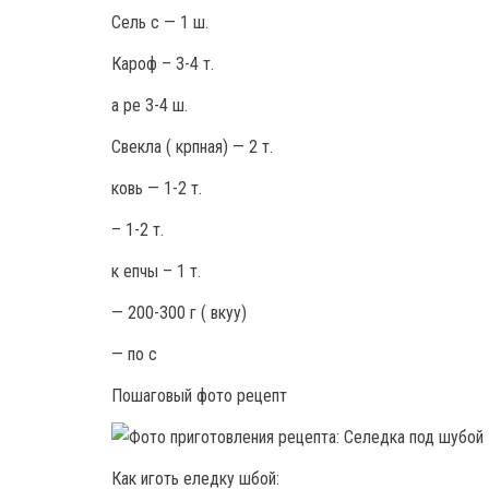
Сель с — 1 ш.
Кароф – 3-4 т.
а ре 3-4 ш.
Свекла ( крпная) — 2 т.
ковь — 1-2 т.
– 1-2 т.
к епчы – 1 т.
— 200-300 г ( вкуу)
— по с
Пошаговый фото рецепт
Как иготь еледку шбой: