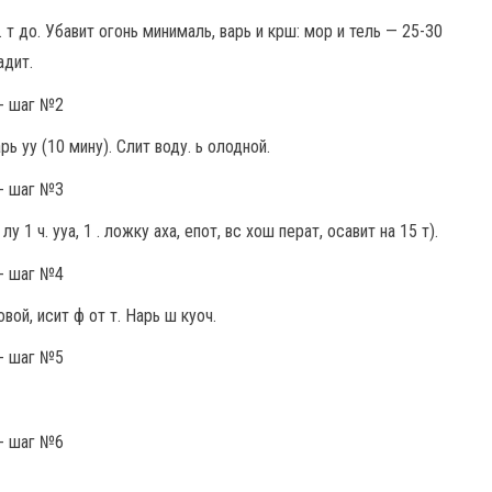
 т до. Убавит огонь минималь, варь и крш: мор и тель — 25-30
адит.
рь уу (10 мину). Слит воду. ь олодной.
 1 ч. ууа, 1 . ложку аха, епот, вс хош перат, осавит на 15 т).
вой, исит ф от т. Нарь ш куоч.