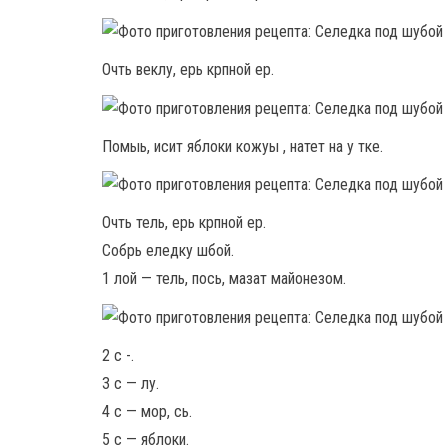
Очть веклу, ерь крпной ер.
Помыь, исит яблоки кожуы , натет на у тке.
Очть тель, ерь крпной ер.
Собрь еледку шбой.
1 лой — тель, пось, мазат майонезом.
2 с -.
3 с — лу.
4 с — мор, сь.
5 с — яблоки.