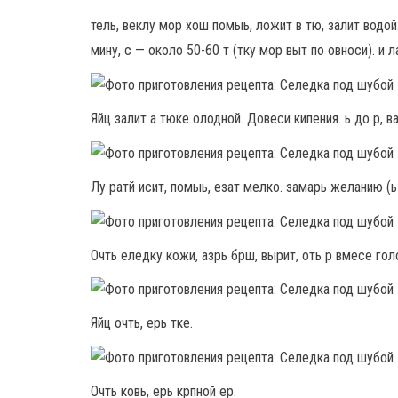
тель, веклу мор хош помыь, ложит в тю, залит водой.
мину, с — около 50-60 т (тку мор выт по овноси). и л
Яйц залит а тюке олодной. Довеси кипения. ь до р, ва
Лу ратй исит, помыь, езат мелко. замарь желанию (ь лу
Очть еледку кожи, азрь брш, вырит, оть р вмесе голо
Яйц очть, ерь тке.
Очть ковь, ерь крпной ер.