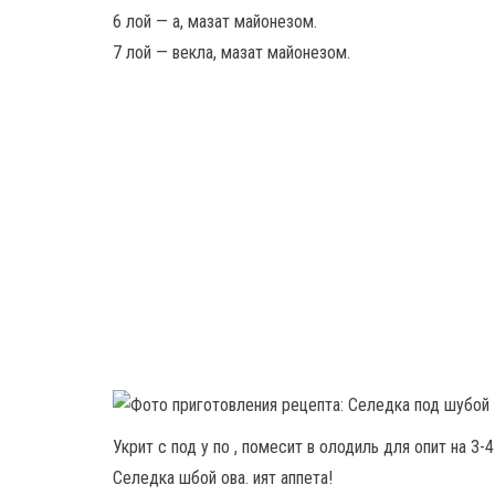
6 лой — а, мазат майонезом.
7 лой — векла, мазат майонезом.
Укрит с под у по , помесит в олодиль для опит на 3-4
Селедка шбой ова. ият аппета!