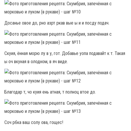
Досанье овое до, рно азрт ркав вые ы и и посду подач.
Скуия, ённая морю лу в у, гот. Добавье уопа подавайт к т. Такая
ы оч вкуная в олодном, в яч виде.
Благодар т, чо куия ень атная, т полноц втое до.
Соч рбка ваш солу ова, гощес!