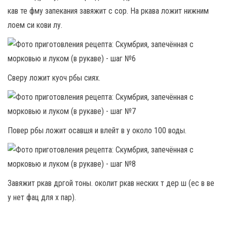
кав те фму запекания завяжит с сор. На ркава ложит нижним
лоем си кови лу.
Сверу ложит куоч рбы сиях.
Повер рбы ложит осавшя и влейт в у около 100 воды.
Завяжит ркав дргой тоны. околит ркав неских т дер ш (ес в ве
у нет фац для х пар).