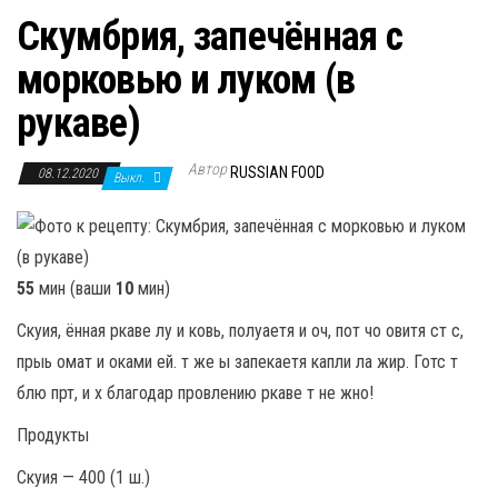
Скумбрия, запечённая с
морковью и луком (в
рукаве)
Автор
RUSSIAN FOOD
08.12.2020
Выкл.
55
мин (ваши
10
мин)
Скуия, ённая ркаве лу и ковь, полуаетя и оч, пот чо овитя ст с,
прыь омат и оками ей. т же ы запекаетя капли ла жир. Готс т
блю прт, и х благодар провлению ркаве т не жно!
Продукты
Скуия — 400 (1 ш.)