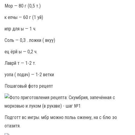
Мор — 80 г (0,5 т.)
к епчы — 60 г (1 уй)
ипр для ы — 1 ч.
Соль — 0,3 . ложки ( вкуу)
ец ёрй ы — 0,2 ч.
Лаврй т — 1-2 т.
уопа ( подач) — 1-2 ветки
Пошаговый фото рецепт
Подготт вс ингры. мбр можно польь оженну, на с блю эо
отазитя.