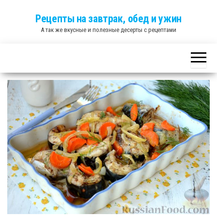
Skip
Рецепты на завтрак, обед и ужин
to
А так же вкусные и полезные десерты с рецептами
the
content