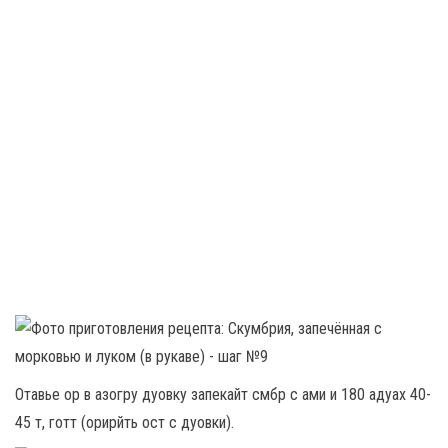
Отавье ор в азогру дуовку запекайт смбр с ами и 180 адуах 40-
45 т, готт (орирйть ост с дуовки).