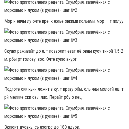
Мор и епчы лу очте пре. к ежье онкими кольами, мор — т полуу.
Скуию раживайт до а, т позволит езат её овны куоч тиной 1,5-2
м. рбы рт голову, вос. Очте куию внурт.
Подготе ски куии ложит в ку, т праву рбы, оль чны молотй ец, т
рй мелкие ски овы лис. Перайт рбу о пец.
Вклюит дуовку, сь азогрс до 180 адуов.