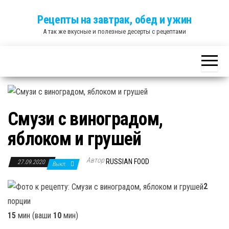
Skip
Рецепты на завтрак, обед и ужин
to
А так же вкусные и полезные десерты с рецептами
the
content
Смузи с виноградом,
яблоком и грушей
Автор
RUSSIAN FOOD
27.09.2020
Выкл.
2
порции
15
мин (ваши
10
мин)