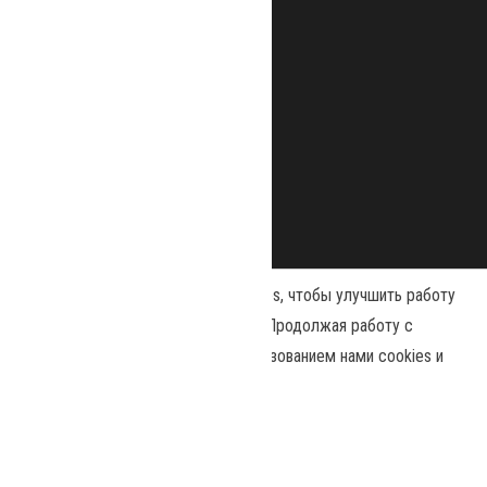
Наш сайт использует файлы cookies, чтобы улучшить работу
и повысить эффективность сайта. Продолжая работу с
сайтом, вы соглашаетесь с использованием нами cookies и
Сайт работает на
WordPress
|
Тема:
Envo Magazine
политикой конфиденциальности
.
Политика конфиденциальности
Принять