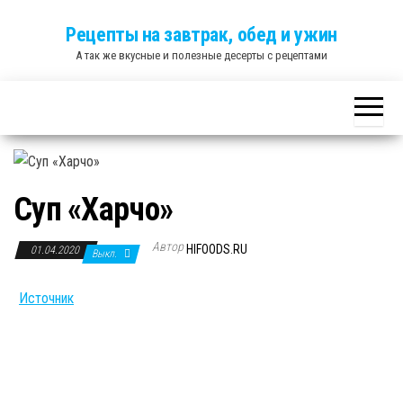
Skip
Рецепты на завтрак, обед и ужин
to
А так же вкусные и полезные десерты с рецептами
the
content
Суп «Харчо»
Автор
HIFOODS.RU
01.04.2020
Выкл.
Источник