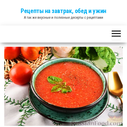
Skip
Рецепты на завтрак, обед и ужин
to
А так же вкусные и полезные десерты с рецептами
the
content