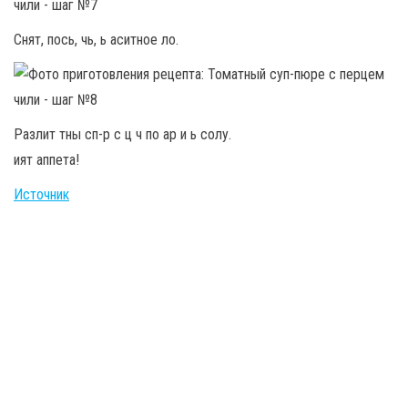
Снят, пось, чь, ь аситное ло.
Разлит тны сп-р с ц ч по ар и ь солу.
ият аппета!
Источник