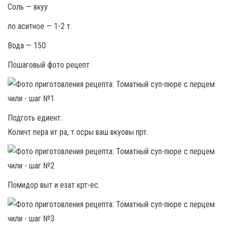
Соль — вкуу
ло аситное — 1-2 т.
Вода — 150
Пошаговый фото рецепт
Подготь едиент.
Количт пера ит ра, т осры ваш вкуовы прт.
Помидор выт и езат крт-ес.