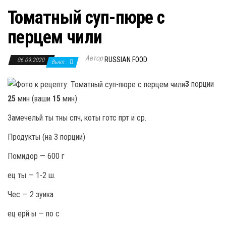
Томатный суп-пюре с
перцем чили
Автор
RUSSIAN FOOD
06.09.2020
Выкл.
3
порции
25
мин (ваши
15
мин)
Замечельй ты тны спч, коты готс прт и ср.
Продукты (на 3 порции)
Помидор — 600 г
ец ты — 1-2 ш.
Чес — 2 зуика
ец ерй ы — по с