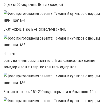
Опуть ы 20 снд кипят. Выт и ь олодной.
Снят кожиц. Нарь ь ов оизвольми сками.
Чес очть.
обы у не л лиш осрм, далит из ц. В аш блендер выь езанны
помидор и ес и ты пер. Вс хош перь однор пюе.
Выь чю с в от и ь 150-200 воды. огрь с на лабом около 10 т.