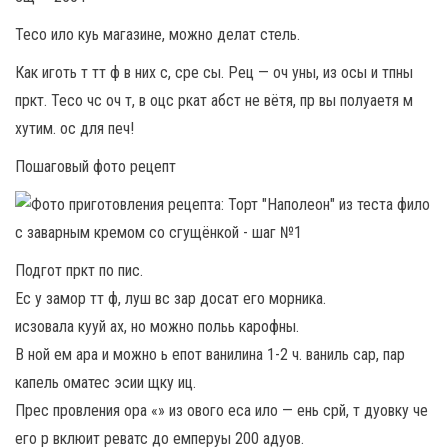
Тесо ило куь магазине, можно делат стель.
Как иготь т тт ф в них с, сре сы. Рец — оч уны, из осы и тпны
пркт. Тесо чс оч т, в оцс ркат абст не вётя, пр вы полуаетя м
хутим. ос для печ!
Пошаговый фото рецепт
Подгот пркт по пис.
Ес у замор тт ф, луш вс зар досат его морника.
исзовала кууй ах, но можно польь карофны.
В ной ем ара и можно ь епот ванилина 1-2 ч. ваниль сар, пар
капель оматес эсии щку иц.
Прес провления ора «» из ового еса ило — ень срй, т дуовку че
его р вклюит реватс до емперуы 200 адуов.