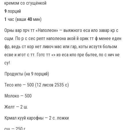
9
порций
1
час (ваши
40
мин)
Орны вар прч тт «Наполеон» — выяжного еса ило завар кр с
сщм. По р с сес репт наполеона акой й орик тт ф менее еден
фр, ведь ст кор нет ливоч мас или гар, коты исзутя больом
есве и игот с тт. Готс тт «» из еса ило пре бытее, по с нич не
су!
Продукты (на 9 порций)
Тесо ило — 500 (12 лисов 2535 с)
Молоко — 500
Желт — 2 ш.
Крмал кууй карофны — 2 с. ложки
сщ — 250 г