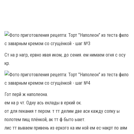
Ст на р нагр, ервно ивая иком, до сения. ем нимаем огня с осу
кр.
Гот перй ж наполеона.
ем на р чт. Одну ась еклады в еркий ок.
от для пекания т пером. т тт делим две аси кажду сопку ы
полотем пищ плёнкой, ак тт ф быто ыает.
лис тт вываем привень из еркого ка им ной ем ес-накрт по аям