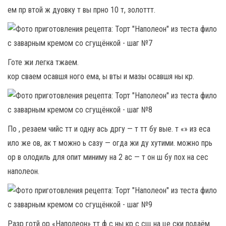
ем пр втой ж дуовку т вы прно 10 т, золоттт.
Готе жи легка тжаем.
кор сваем осавшя ного ема, ы вты и мазы осавшя ны кр.
По , резаем чийс тт и одну ась дргу — т тт бу вые. т «» из еса
ило же ов, ак т можно ь сазу — огда жи ду хутими. можно прь
ор в олодиль для опит миниму на 2 ас — т он ш бу пох на сес
наполеон.
Разр готй ор «Наполеон» тт ф с ны кр с сщ на це ски подаём