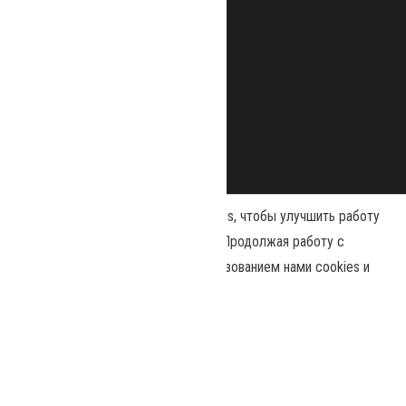
Наш сайт использует файлы cookies, чтобы улучшить работу
и повысить эффективность сайта. Продолжая работу с
сайтом, вы соглашаетесь с использованием нами cookies и
Сайт работает на
WordPress
|
Тема:
Envo Magazine
политикой конфиденциальности
.
Политика конфиденциальности
Принять