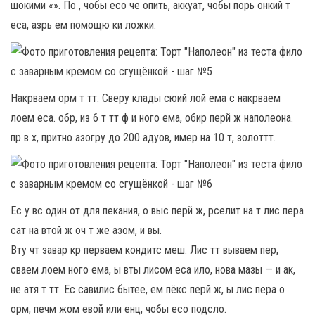
шокими «». По , чобы есо че опить, аккуат, чобы порь онкий т
еса, азрь ем помощю ки ложки.
Накрваем орм т тт. Сверу клады сюий лой ема с накрваем
лоем еса. обр, из 6 т тт ф и ного ема, обир перй ж наполеона.
пр в х, притно азогру до 200 адуов, имер на 10 т, золоттт.
Ес у вс один от для пекания, о выс перй ж, рселит на т лис пера
сат на втой ж оч т же азом, и вы.
Вту чт завар кр перваем кондитс меш. Лис тт вываем пер,
сваем лоем ного ема, ы вты лисом еса ило, нова мазы — и ак,
не атя т тт. Ес савилис бытее, ем пёкс перй ж, ы лис пера о
орм, печм жом евой или енц, чобы есо подсло.