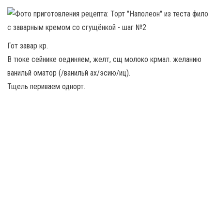
Гот завар кр.
В тюке сейнике оединяем, желт, сщ молоко крмал. желанию
ванильй оматор (/ванильй ах/эсию/иц).
Тщель периваем однорт.