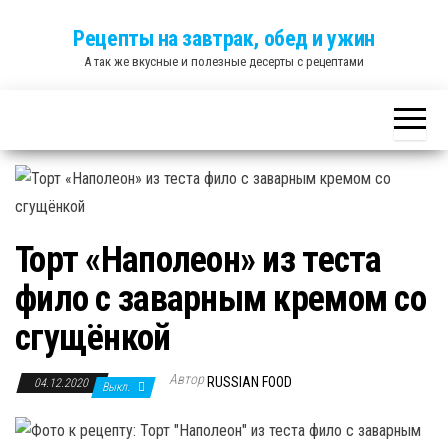
Skip
Рецепты на завтрак, обед и ужин
to
А так же вкусные и полезные десерты с рецептами
the
content
Торт «Наполеон» из теста
фило с заварным кремом со
сгущёнкой
Автор
RUSSIAN FOOD
04.12.2020
Выкл.