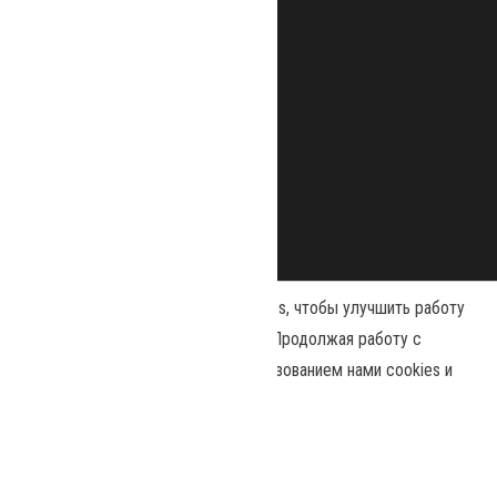
Наш сайт использует файлы cookies, чтобы улучшить работу
и повысить эффективность сайта. Продолжая работу с
сайтом, вы соглашаетесь с использованием нами cookies и
Сайт работает на
WordPress
|
Тема:
Envo Magazine
политикой конфиденциальности
.
Политика конфиденциальности
Принять