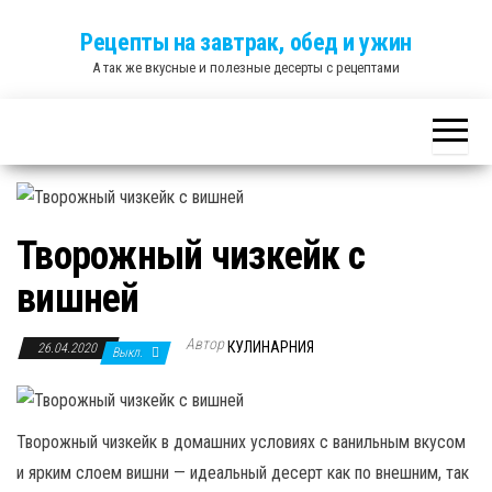
Skip
Рецепты на завтрак, обед и ужин
to
А так же вкусные и полезные десерты с рецептами
the
content
Творожный чизкейк с
вишней
Автор
КУЛИНАРНИЯ
26.04.2020
Выкл.
Творожный чизкейк в домашних условиях с ванильным вкусом
и ярким слоем вишни — идеальный десерт как по внешним, так