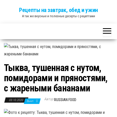
Skip
Рецепты на завтрак, обед и ужин
to
А так же вкусные и полезные десерты с рецептами
the
content
Тыква, тушенная с нутом,
помидорами и пряностями,
с жареными бананами
Автор
RUSSIAN FOOD
03.10.2020
Выкл.