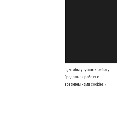
Наш сайт использует файлы cookies, чтобы улучшить работу
и повысить эффективность сайта. Продолжая работу с
сайтом, вы соглашаетесь с использованием нами cookies и
Сайт работает на
WordPress
|
Тема:
Envo Magazine
политикой конфиденциальности
.
Политика конфиденциальности
Принять