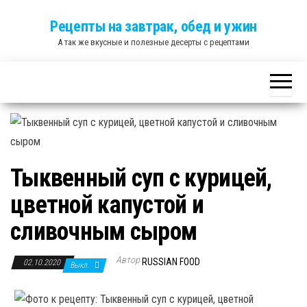
Skip
Рецепты на завтрак, обед и ужин
to
А так же вкусные и полезные десерты с рецептами
the
content
Тыквенный суп с курицей,
цветной капустой и
сливочным сыром
Автор
RUSSIAN FOOD
02.10.2020
Выкл.