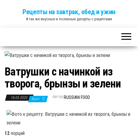
Skip
Рецепты на завтрак, обед и ужин
to
А так же вкусные и полезные десерты с рецептами
the
content
Ватрушки с начинкой из
творога, брынзы и зелени
Автор
RUSSIAN FOOD
18.05.2020
Выкл.
12
порций