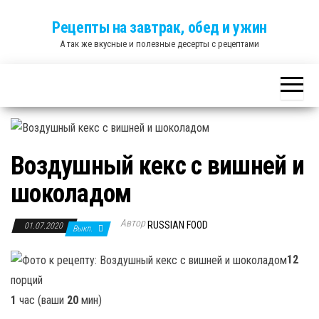
Skip
Рецепты на завтрак, обед и ужин
to
А так же вкусные и полезные десерты с рецептами
the
content
Воздушный кекс с вишней и
шоколадом
Автор
RUSSIAN FOOD
01.07.2020
Выкл.
12
порций
1
час (ваши
20
мин)