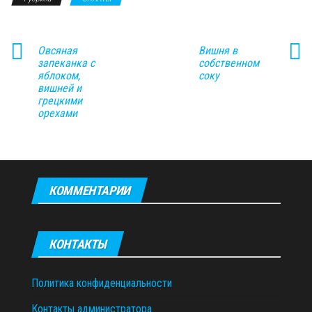
Овсяная
Вишня в
запеканка с
собственном
яблоком,
соку
вишней и
грецкими
орехами
КОММЕНТАРИИ
КОНТАКТЫ
Политика конфиденциальности
Контакты администратора