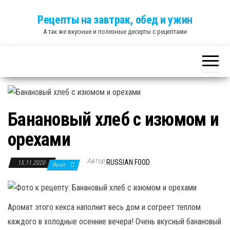
Skip
Рецепты на завтрак, обед и ужин
to
А так же вкусные и полезные десерты с рецептами
the
content
Банановый хлеб с изюмом и
орехами
Автор
RUSSIAN FOOD
15.11.2020
Выкл.
Аромат этого кекса наполнит весь дом и согреет теплом
каждого в холодные осенние вечера! Очень вкусный банановый