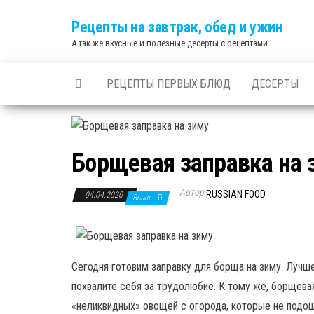
Skip
Рецепты на завтрак, обед и ужин
to
А так же вкусные и полезные десерты с рецептами
the
content
РЕЦЕПТЫ ПЕРВЫХ БЛЮД
ДЕСЕРТЫ
Борщевая заправка на 
Автор
RUSSIAN FOOD
04.04.2020
Выкл.
Сегодня готовим заправку для борща на зиму. Лучше 
похвалите себя за трудолюбие. К тому же, борщева
«неликвидных» овощей с огорода, которые не подош