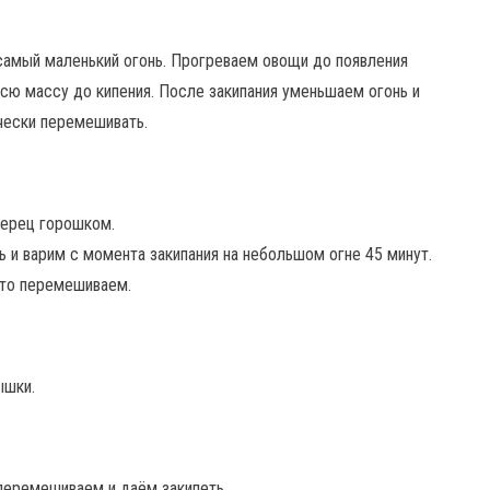
самый маленький огонь. Прогреваем овощи до появления
всю массу до кипения. После закипания уменьшаем огонь и
чески перемешивать.
перец горошком.
и варим с момента закипания на небольшом огне 45 минут.
сто перемешиваем.
ышки.
 перемешиваем и даём закипеть.