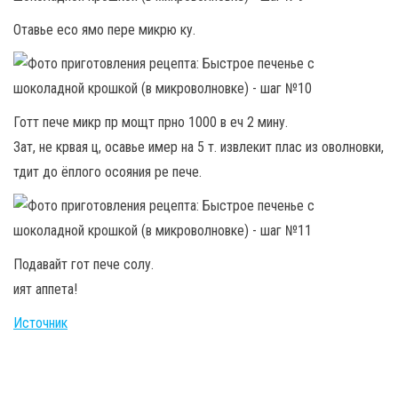
Отавье есо ямо пере микрю ку.
Готт пече микр пр мощт прно 1000 в еч 2 мину.
Зат, не крвая ц, осавье имер на 5 т. извлекит плас из оволновки,
тдит до ёплого осояния ре пече.
Подавайт гот пече солу.
ият аппета!
Источник