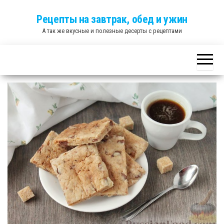
Skip
Рецепты на завтрак, обед и ужин
to
А так же вкусные и полезные десерты с рецептами
the
content