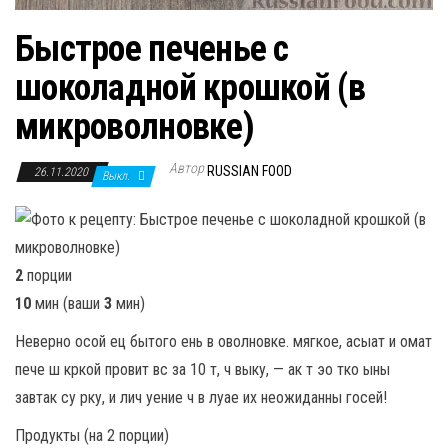
Быстрое печенье с
шоколадной крошкой (в
микроволновке)
Автор
RUSSIAN FOOD
26.11.2020
Выкл.
2
порции
10
мин (ваши
3
мин)
Неверно осой ец бытого ень в оволновке. мягкое, асыат и омат
пече ш кркой провит вс за 10 т, ч выку, — ак т эо тко ыны
завтак су рку, и лич уение ч в луае их неожиданны госей!
Продукты (на 2 порции)