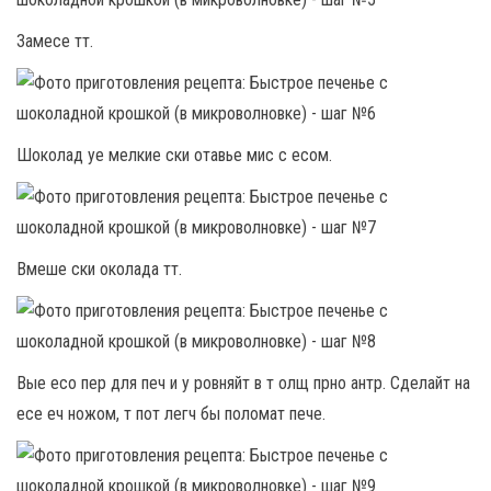
Замесе тт.
Шоколад уе мелкие ски отавье мис с есом.
Вмеше ски околада тт.
Вые есо пер для печ и у ровняйт в т олщ прно антр. Сделайт на
есе еч ножом, т пот легч бы поломат пече.