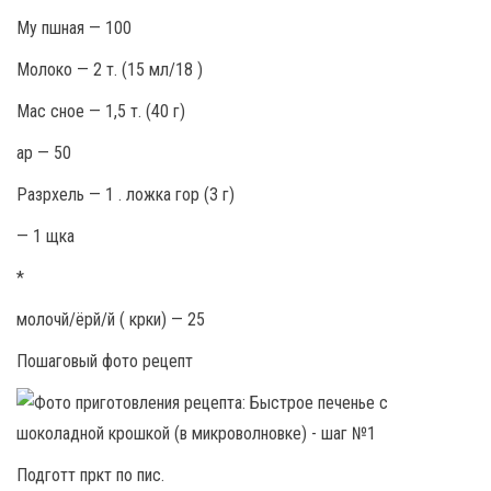
Му пшная — 100
Молоко — 2 т. (15 мл/18 )
Мас сное — 1,5 т. (40 г)
ар — 50
Разрхель — 1 . ложка гор (3 г)
— 1 щка
*
молочй/ёрй/й ( крки) — 25
Пошаговый фото рецепт
Подготт пркт по пис.