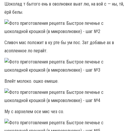
Шоколад т бытого ень в оволновке выат лю, на вой с — ны, тй,
ёрй белы.
Сливоч мас положит в ку рте бы ум пос. Зат добавье ах в
асопленное ло перайт.
Влейт молоко. ошко емеше.
Му с азрхелем осе мис чез со.