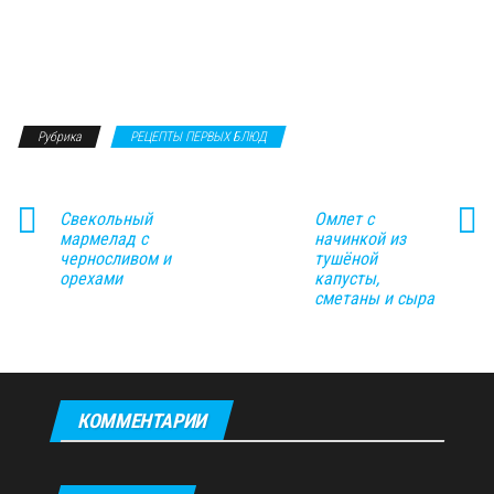
Рубрика
РЕЦЕПТЫ ПЕРВЫХ БЛЮД
Свекольный
Омлет с
мармелад с
начинкой из
черносливом и
тушёной
орехами
капусты,
сметаны и сыра
КОММЕНТАРИИ