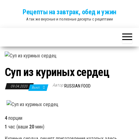
Skip
Рецепты на завтрак, обед и ужин
to
А так же вкусные и полезные десерты с рецептами
the
content
Cуп из куриных сердец
Автор
RUSSIAN FOOD
09.04.2020
Выкл.
4
порции
1
час
(ваши
20
мин
)
Куриные сердца, рецепт приготовления которых здесь