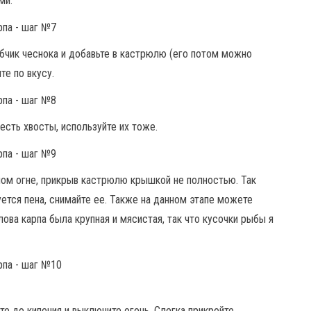
ми.
бчик чеснока и добавьте в кастрюлю (его потом можно
те по вкусу.
есть хвосты, используйте их тоже.
ном огне, прикрыв кастрюлю крышкой не полностью. Так
ется пена, снимайте ее. Также на данном этапе можете
ова карпа была крупная и мясистая, так что кусочки рыбы я
те до кипения и выключите огонь. Слегка прикройте