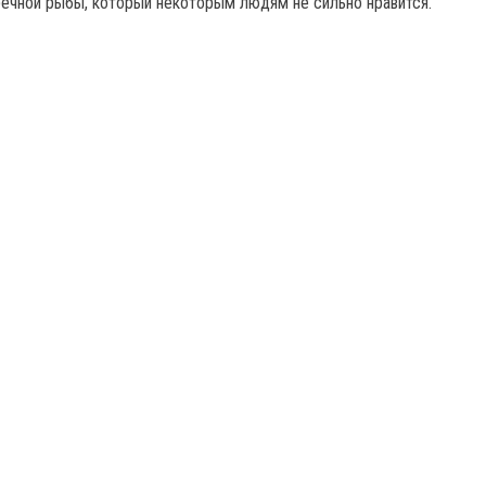
 речной рыбы, который некоторым людям не сильно нравится.