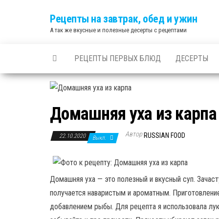
Skip
Рецепты на завтрак, обед и ужин
to
А так же вкусные и полезные десерты с рецептами
the
content
РЕЦЕПТЫ ПЕРВЫХ БЛЮД
ДЕСЕРТЫ
Дoмaшняя уxa из карпа
Автор
RUSSIAN FOOD
22.10.2020
Выкл.
Дoмaшняя уxa — это полезный и вкусный суп. Зачасту
получается наваристым и ароматным. Приготовление
добавлением рыбы. Для рецепта я использовала лук