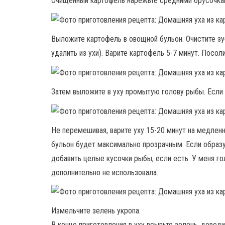
Очищенный картофель нарежьте средними брусочка
Выложите картофель в овощной бульон. Очистите зу
удалить из ухи). Варите картофель 5-7 минут. Посоли
Затем выложите в уху промытую голову рыбы. Если 
Не перемешивая, варите уху 15-20 минут на медлен
бульон будет максимально прозрачным. Если образу
добавить целые кусочки рыбы, если есть. У меня гол
дополнительно не использовала.
Измельчите зелень укропа.
В конце приготовления в уху всыпьте зелень, доведи