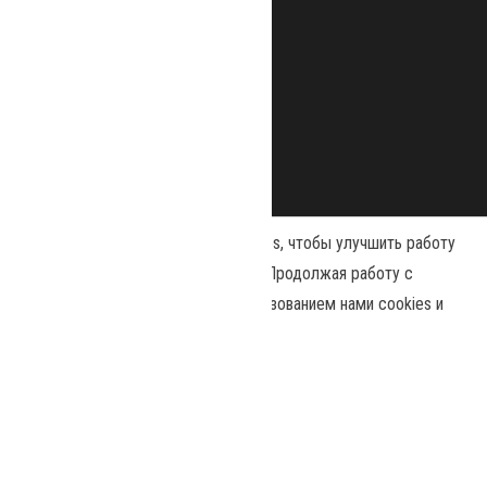
Наш сайт использует файлы cookies, чтобы улучшить работу
и повысить эффективность сайта. Продолжая работу с
сайтом, вы соглашаетесь с использованием нами cookies и
Сайт работает на
WordPress
|
Тема:
Envo Magazine
политикой конфиденциальности
.
Политика конфиденциальности
Принять