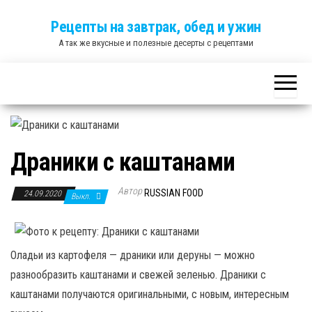
Skip
Рецепты на завтрак, обед и ужин
to
А так же вкусные и полезные десерты с рецептами
the
content
Драники с каштанами
Автор
RUSSIAN FOOD
24.09.2020
Выкл.
Оладьи из картофеля — драники или деруны — можно
разнообразить каштанами и свежей зеленью. Драники с
каштанами получаются оригинальными, с новым, интересным