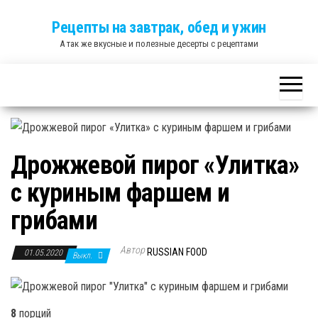
Skip
Рецепты на завтрак, обед и ужин
to
А так же вкусные и полезные десерты с рецептами
the
content
Дрожжевой пирог «Улитка»
с куриным фаршем и
грибами
Автор
RUSSIAN FOOD
01.05.2020
Выкл.
8
порций