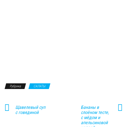
Рубрика
САЛАТЫ
Щавелевый суп
Бананы в
с говядиной
слоёном тесте,
с мёдом и
апельсиновой