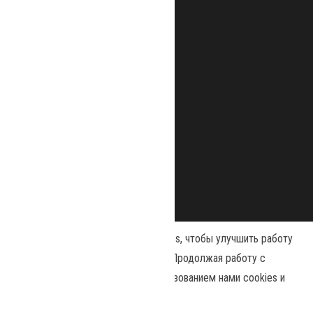
Наш сайт использует файлы cookies, чтобы улучшить работу
и повысить эффективность сайта. Продолжая работу с
сайтом, вы соглашаетесь с использованием нами cookies и
Сайт работает на
WordPress
|
Тема:
Envo Magazine
политикой конфиденциальности
.