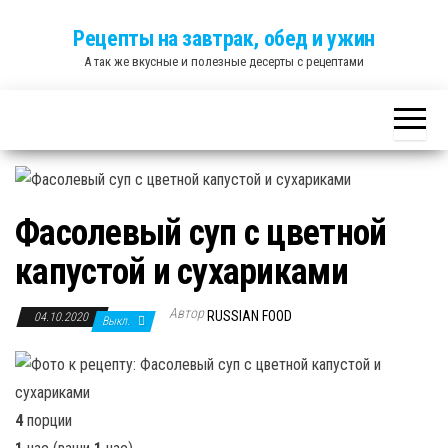
Skip
Рецепты на завтрак, обед и ужин
to
А так же вкусные и полезные десерты с рецептами
the
content
Фасолевый суп с цветной
капустой и сухариками
Автор
RUSSIAN FOOD
04.10.2020
Выкл.
4
порции