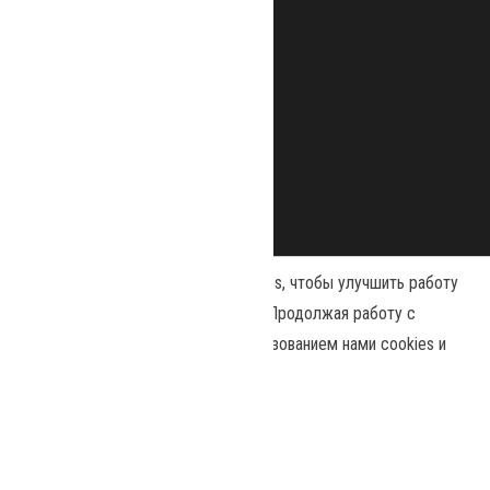
Наш сайт использует файлы cookies, чтобы улучшить работу
и повысить эффективность сайта. Продолжая работу с
сайтом, вы соглашаетесь с использованием нами cookies и
Сайт работает на
WordPress
|
Тема:
Envo Magazine
политикой конфиденциальности
.
Политика конфиденциальности
Принять