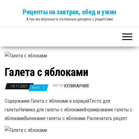
Skip
Рецепты на завтрак, обед и ужин
to
А так же вкусные и полезные десерты с рецептами
the
content
Галета с яблоками
Автор
КУЛИНАРНИЯ
19.11.2021
Выкл.
Содержание:Галета с яблоками и корицейТесто для
галетыНачинка для галеты с яблокамиФормирование галеты с
яблокамиВыпекание галеты с яблоками Распечатать рецепт