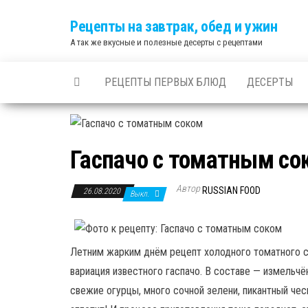
Skip
Рецепты на завтрак, обед и ужин
to
А так же вкусные и полезные десерты с рецептами
the
content
РЕЦЕПТЫ ПЕРВЫХ БЛЮД
ДЕСЕРТЫ
Гаспачо с томатным со
Автор
RUSSIAN FOOD
26.08.2020
Выкл.
Летним жарким днём рецепт холодного томатного с
вариация известного гаспачо. В составе — измельч
свежие огурцы, много сочной зелени, пикантный че