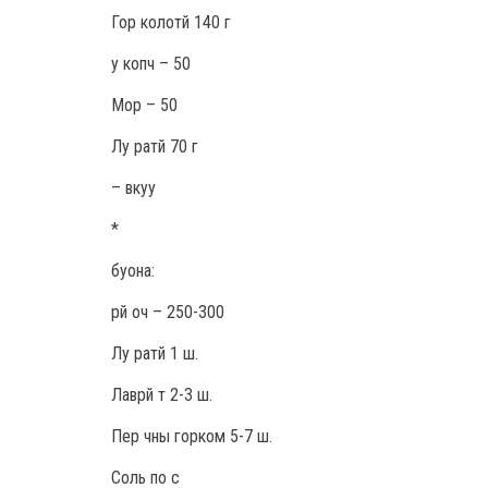
Гор колотй 140 г
у копч – 50
Мор – 50
Лу ратй 70 г
– вкуу
*
буона:
рй оч – 250-300
Лу ратй 1 ш.
Лаврй т 2-3 ш.
Пер чны горком 5-7 ш.
Соль по с