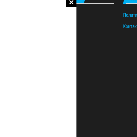
Полити
Контак