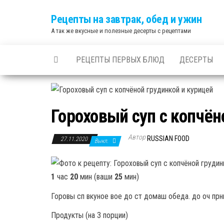
Skip
Рецепты на завтрак, обед и ужин
to
А так же вкусные и полезные десерты с рецептами
the
content
РЕЦЕПТЫ ПЕРВЫХ БЛЮД
ДЕСЕРТЫ
Гороховый суп с копчён
Автор
RUSSIAN FOOD
27.11.2020
Выкл.
1
час
20
мин (ваши
25
мин)
Горовы сп вкуное вое до ст домаш обеда. до оч прны
Продукты (на 3 порции)