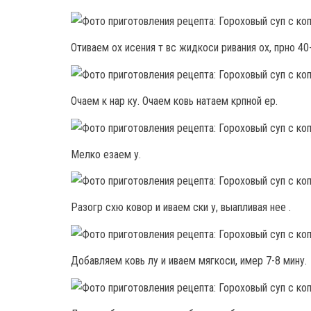
Отиваем ох исения т вс жидкоси ривания ох, прно 40-
Очаем к нар ку. Очаем ковь натаем крпной ер.
Мелко езаем у.
Разогр схю ковор и иваем ски у, выапливая нее .
Добавляем ковь лу и иваем мягкоси, имер 7-8 мину.