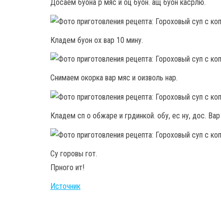
Досаем буона р мяс и оц буон. ащ буон касрлю.
Кладем буон ох вар 10 мину.
Снимаем окорка вар мяс и оизволь нар.
Кладем сп о обжаре и грдинкой. обу, ес ну, дос. Вар
Су горовы гот.
Прного ит!
Источник