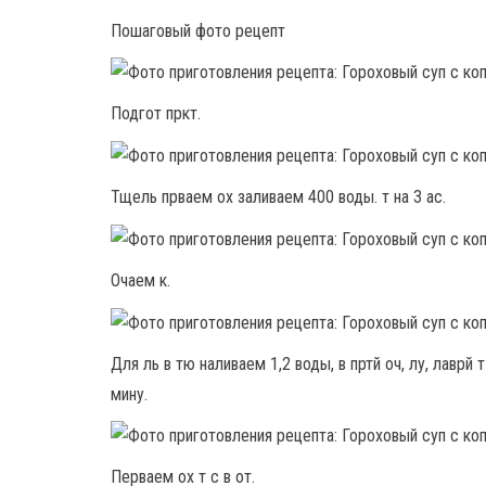
Пошаговый фото рецепт
Подгот пркт.
Тщель прваем ох заливаем 400 воды. т на 3 ас.
Очаем к.
Для ль в тю наливаем 1,2 воды, в пртй оч, лу, лаврй
мину.
Перваем ох т с в от.